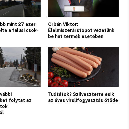
öbb mint 27 ezer
Orbán Viktor:
lte a falusi csok-
Élelmiszerárstopot vezetünk
be hat termék esetében
vábbi
Tudtátok? Szilveszterre esik
et folytat az
az éves virslifogyasztás ötöde
tok
ól