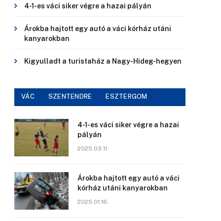
4-1-es váci siker végre a hazai pályán
Árokba hajtott egy autó a váci kórház utáni
kanyarokban
Kigyulladt a turistaház a Nagy-Hideg-hegyen
VÁC
SZENTENDRE
ESZTERGOM
4-1-es váci siker végre a hazai
pályán
2025.03.11.
Árokba hajtott egy autó a váci
kórház utáni kanyarokban
2025.01.16.