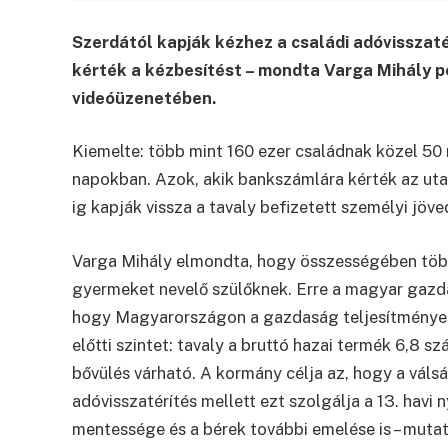
Szerdától kapják kézhez a családi adóvisszaté
kérték a kézbesítést – mondta Varga Mihály p
videóüzenetében.
Kiemelte: több mint 160 ezer családnak közel 50 m
napokban. Azok, akik bankszámlára kérték az utalás
ig kapják vissza a tavaly befizetett személyi jöv
Varga Mihály elmondta, hogy összességében több 
gyermeket nevelő szülőknek. Erre a magyar gazdas
hogy Magyarországon a gazdaság teljesítménye 
előtti szintet: tavaly a bruttó hazai termék 6,8 sz
bővülés várható. A kormány célja az, hogy a vál
adóvisszatérítés mellett ezt szolgálja a 13. havi n
mentessége és a bérek további emelése is – mutat