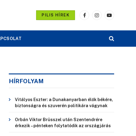
PILIS HÍREK
Facebook
Instagram
YouTube
APCSOLAT
HÍRFOLYAM
Vitályos Eszter: a Dunakanyarban élők békére,
biztonságra és szuverén politikára vágynak
Orbán Viktor Brüsszel után Szentendrére
érkezik – pénteken folytatódik az országjárás