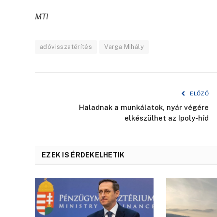
MTI
adóvisszatérítés
Varga Mihály
ELŐZŐ
Haladnak a munkálatok, nyár végére
elkészülhet az Ipoly-híd
EZEK IS ÉRDEKELHETIK