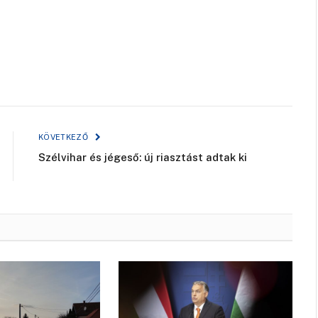
KÖVETKEZŐ
Szélvihar és jégeső: új riasztást adtak ki