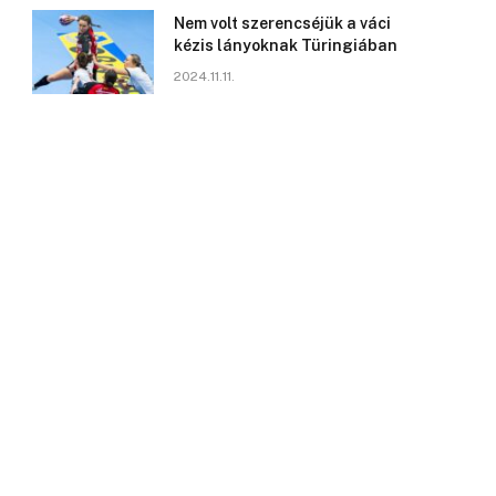
Nem volt szerencséjük a váci
kézis lányoknak Türingiában
2024.11.11.