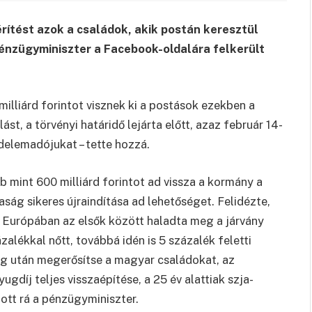
rítést azok a családok, akik postán keresztül
énzügyminiszter a Facebook-oldalára felkerült
illiárd forintot visznek ki a postások ezekben a
t, a törvényi határidő lejárta előtt, azaz február 14-
edelemadójukat – tette hozzá.
mint 600 milliárd forintot ad vissza a kormány a
ág sikeres újraindítása ad lehetőséget. Felidézte,
Európában az elsők között haladta meg a járvány
ázalékkal nőtt, továbbá idén is 5 százalék feletti
ság után megerősítse a magyar családokat, az
yugdíj teljes visszaépítése, a 25 év alattiak szja-
ott rá a pénzügyminiszter.