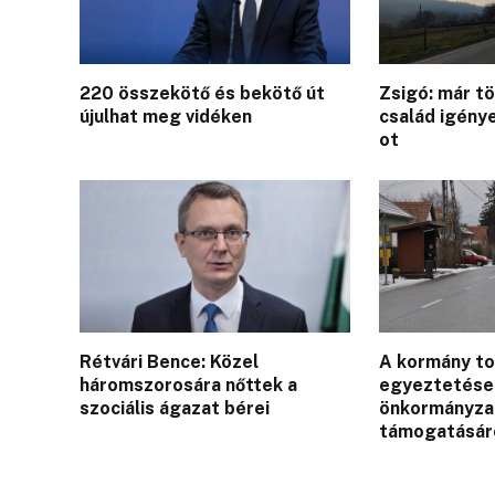
220 összekötő és bekötő út
Zsigó: már t
újulhat meg vidéken
család igénye
ot
Rétvári Bence: Közel
A kormány to
háromszorosára nőttek a
egyeztetések
szociális ágazat bérei
önkormányza
támogatásár