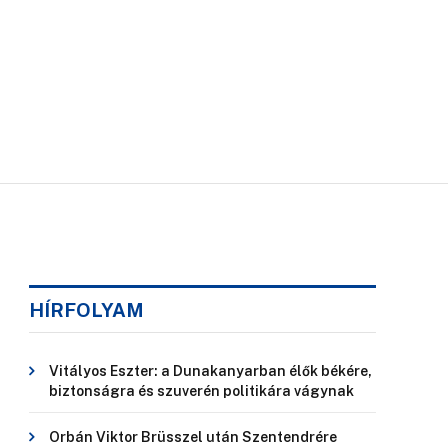
HÍRFOLYAM
Vitályos Eszter: a Dunakanyarban élők békére,
biztonságra és szuverén politikára vágynak
Orbán Viktor Brüsszel után Szentendrére