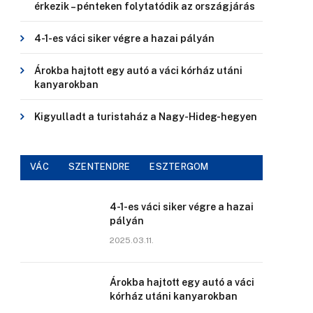
érkezik – pénteken folytatódik az országjárás
4-1-es váci siker végre a hazai pályán
Árokba hajtott egy autó a váci kórház utáni
kanyarokban
Kigyulladt a turistaház a Nagy-Hideg-hegyen
VÁC
SZENTENDRE
ESZTERGOM
4-1-es váci siker végre a hazai
pályán
2025.03.11.
Árokba hajtott egy autó a váci
kórház utáni kanyarokban