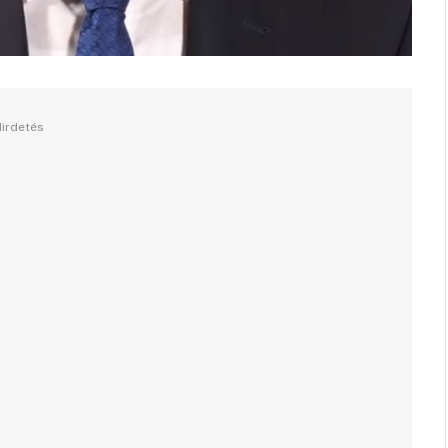
irdetés