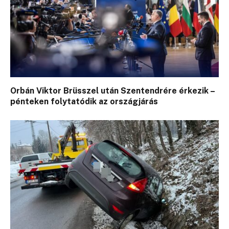
Orbán Viktor Brüsszel után Szentendrére érkezik –
pénteken folytatódik az országjárás