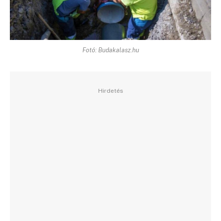
Fotó: Budakalasz.hu
Hirdetés