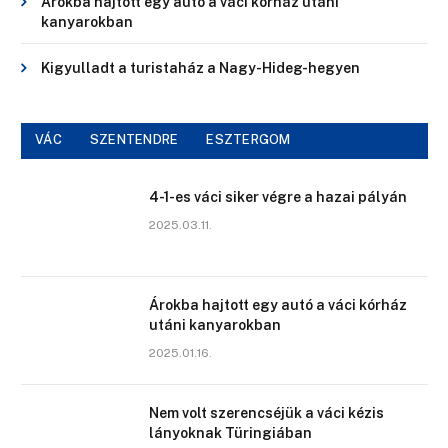
Árokba hajtott egy autó a váci kórház utáni
kanyarokban
Kigyulladt a turistaház a Nagy-Hideg-hegyen
VÁC
SZENTENDRE
ESZTERGOM
4-1-es váci siker végre a hazai pályán
2025.03.11.
Árokba hajtott egy autó a váci kórház
utáni kanyarokban
2025.01.16.
Nem volt szerencséjük a váci kézis
lányoknak Türingiában