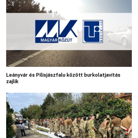
Leányvár és Pilisjászfalu között burkolatjavítás
zajlik