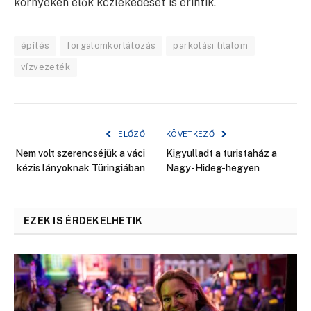
környéken élők közlekedését is érintik.
építés
forgalomkorlátozás
parkolási tilalom
vízvezeték
ELŐZŐ
KÖVETKEZŐ
Nem volt szerencséjük a váci
Kigyulladt a turistaház a
kézis lányoknak Türingiában
Nagy-Hideg-hegyen
EZEK IS ÉRDEKELHETIK