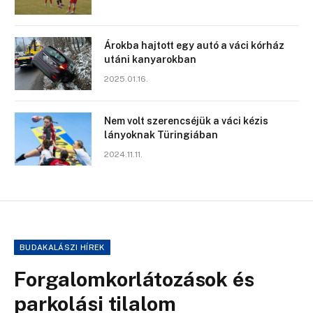
Árokba hajtott egy autó a váci kórház
utáni kanyarokban
2025.01.16.
Nem volt szerencséjük a váci kézis
lányoknak Türingiában
2024.11.11.
BUDAKALÁSZI HÍREK
Forgalomkorlátozások és
parkolási tilalom