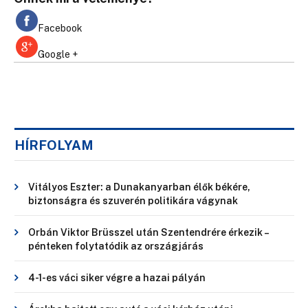
Facebook
Google +
HÍRFOLYAM
Vitályos Eszter: a Dunakanyarban élők békére,
biztonságra és szuverén politikára vágynak
Orbán Viktor Brüsszel után Szentendrére érkezik –
pénteken folytatódik az országjárás
4-1-es váci siker végre a hazai pályán