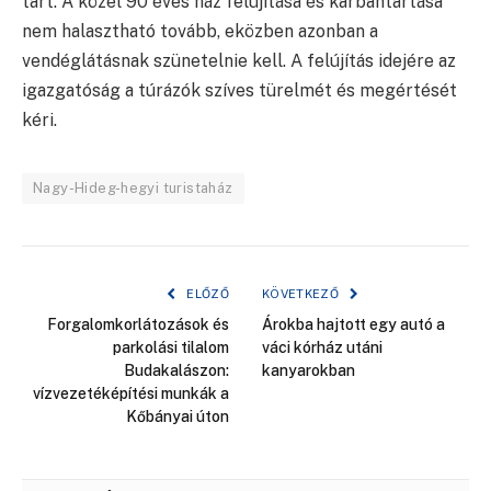
tart. A közel 90 éves ház felújítása és karbantartása
nem halasztható tovább, eközben azonban a
vendéglátásnak szünetelnie kell. A felújítás idejére az
igazgatóság a túrázók szíves türelmét és megértését
kéri.
Nagy-Hideg-hegyi turistaház
ELŐZŐ
KÖVETKEZŐ
Forgalomkorlátozások és
Árokba hajtott egy autó a
parkolási tilalom
váci kórház utáni
Budakalászon:
kanyarokban
vízvezetéképítési munkák a
Kőbányai úton