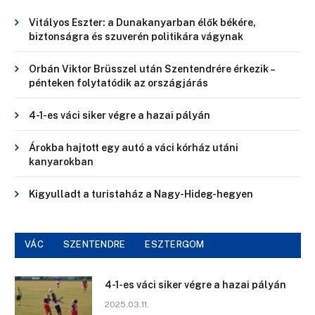
Vitályos Eszter: a Dunakanyarban élők békére,
biztonságra és szuverén politikára vágynak
Orbán Viktor Brüsszel után Szentendrére érkezik –
pénteken folytatódik az országjárás
4-1-es váci siker végre a hazai pályán
Árokba hajtott egy autó a váci kórház utáni
kanyarokban
Kigyulladt a turistaház a Nagy-Hideg-hegyen
VÁC
SZENTENDRE
ESZTERGOM
4-1-es váci siker végre a hazai pályán
2025.03.11.