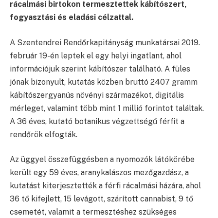
rácalmási birtokon termesztettek kábítószert,
fogyasztási és eladási célzattal.
A Szentendrei Rendőrkapitányság munkatársai 2019.
február 19-én leptek el egy helyi ingatlant, ahol
információjuk szerint kábítószer található. A füles
jónak bizonyult, kutatás közben bruttó 2407 gramm
kábítószergyanús növényi származékot, digitális
mérleget, valamint több mint 1 millió forintot találtak.
A 36 éves, kutató botanikus végzettségű férfit a
rendőrök elfogták.
Az üggyel összefüggésben a nyomozók látókörébe
került egy 59 éves, aranykalászos mezőgazdász, a
kutatást kiterjesztették a férfi rácalmási házára, ahol
36 tő kifejlett, 15 levágott, szárított cannabist, 9 tő
csemetét, valamit a termesztéshez szükséges