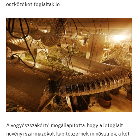
eszközöket foglaltak le.
A vegyészszakértő megállapította, hogy a lefoglalt
növényi származékok kábítószernek minősülnek, a két