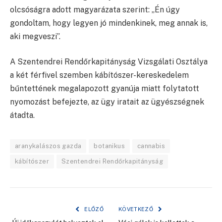
olcsóságra adott magyarázata szerint: „Én úgy
gondoltam, hogy legyen jó mindenkinek, meg annak is,
aki megveszi”.
A Szentendrei Rendőrkapitányság Vizsgálati Osztálya
a két férfivel szemben kábítószer-kereskedelem
bűntettének megalapozott gyanúja miatt folytatott
nyomozást befejezte, az ügy iratait az ügyészségnek
átadta.
aranykalászos gazda
botanikus
cannabis
kábítószer
Szentendrei Rendőrkapitányság
ELŐZŐ
KÖVETKEZŐ