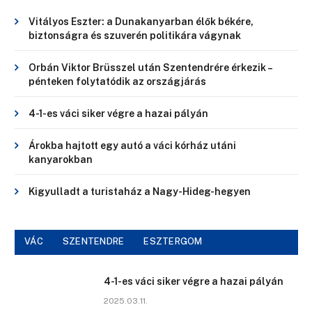
Vitályos Eszter: a Dunakanyarban élők békére,
biztonságra és szuverén politikára vágynak
Orbán Viktor Brüsszel után Szentendrére érkezik –
pénteken folytatódik az országjárás
4-1-es váci siker végre a hazai pályán
Árokba hajtott egy autó a váci kórház utáni
kanyarokban
Kigyulladt a turistaház a Nagy-Hideg-hegyen
VÁC
SZENTENDRE
ESZTERGOM
4-1-es váci siker végre a hazai pályán
2025.03.11.