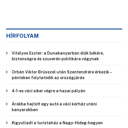
HÍRFOLYAM
Vitályos Eszter: a Dunakanyarban élők békére,
biztonságra és szuverén politikára vágynak
Orbán Viktor Brüsszel után Szentendrére érkezik –
pénteken folytatódik az országjárás
4-1-es váci siker végre a hazai pályán
Árokba hajtott egy autó a váci kórház utáni
kanyarokban
Kigyulladt a turistaház a Nagy-Hideg-hegyen