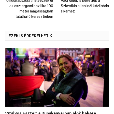
Új időkapszulát helyeztek el
Váci gólok is kellettek a
az esztergomi bazilika 100
Szlovákia elleni női kézilabda
méter magasságban
sikerhez
található keresztjében
EZEK IS ÉRDEKELHETIK
Vitályos Eszter: a Dunakanyarban élők békére,