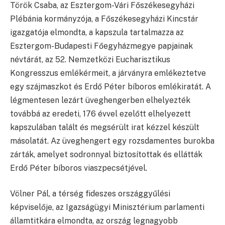
Török Csaba, az Esztergom-Vári Főszékesegyházi
Plébánia kormányzója, a Főszékesegyházi Kincstár
igazgatója elmondta, a kapszula tartalmazza az
Esztergom-Budapesti Főegyházmegye papjainak
névtárát, az 52. Nemzetközi Eucharisztikus
Kongresszus emlékérmeit, a járványra emlékeztetve
egy szájmaszkot és Erdő Péter bíboros emlékiratát. A
légmentesen lezárt üveghengerben elhelyezték
továbbá az eredeti, 176 évvel ezelőtt elhelyezett
kapszulában talált és megsérült irat kézzel készült
másolatát. Az üveghengert egy rozsdamentes burokba
zárták, amelyet sodronnyal biztosítottak és ellátták
Erdő Péter bíboros viaszpecsétjével.
Völner Pál, a térség fideszes országgyűlési
képviselője, az Igazságügyi Minisztérium parlamenti
államtitkára elmondta, az ország legnagyobb