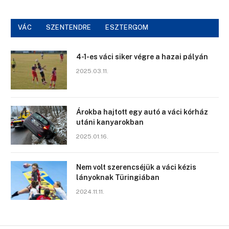
VÁC
SZENTENDRE
ESZTERGOM
4-1-es váci siker végre a hazai pályán
2025.03.11.
Árokba hajtott egy autó a váci kórház
utáni kanyarokban
2025.01.16.
Nem volt szerencséjük a váci kézis
lányoknak Türingiában
2024.11.11.