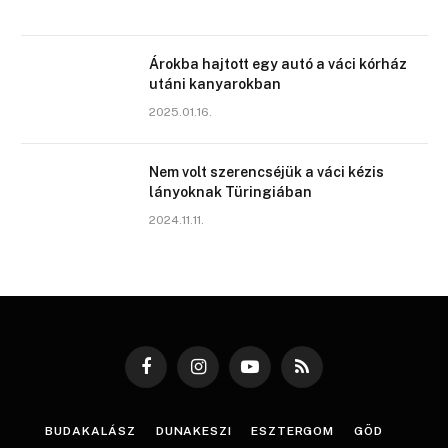
Árokba hajtott egy autó a váci kórház
utáni kanyarokban
2025.01.16.
Nem volt szerencséjük a váci kézis
lányoknak Türingiában
2024.11.11.
Facebook
Instagram
YouTube
RSS
BUDAKALÁSZ
DUNAKESZI
ESZTERGOM
GÖD