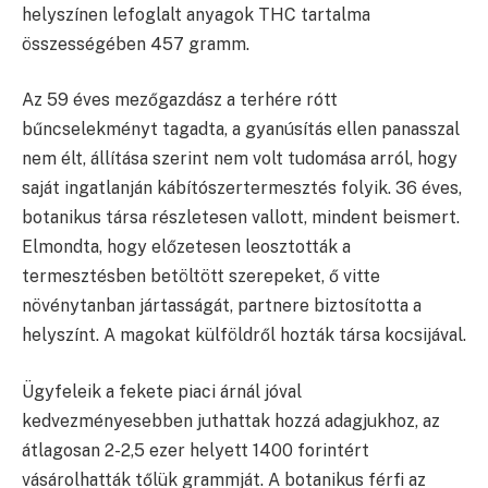
helyszínen lefoglalt anyagok THC tartalma
összességében 457 gramm.
Az 59 éves mezőgazdász a terhére rótt
bűncselekményt tagadta, a gyanúsítás ellen panasszal
nem élt, állítása szerint nem volt tudomása arról, hogy
saját ingatlanján kábítószertermesztés folyik. 36 éves,
botanikus társa részletesen vallott, mindent beismert.
Elmondta, hogy előzetesen leosztották a
termesztésben betöltött szerepeket, ő vitte
növénytanban jártasságát, partnere biztosította a
helyszínt. A magokat külföldről hozták társa kocsijával.
Ügyfeleik a fekete piaci árnál jóval
kedvezményesebben juthattak hozzá adagjukhoz, az
átlagosan 2-2,5 ezer helyett 1400 forintért
vásárolhatták tőlük grammját. A botanikus férfi az