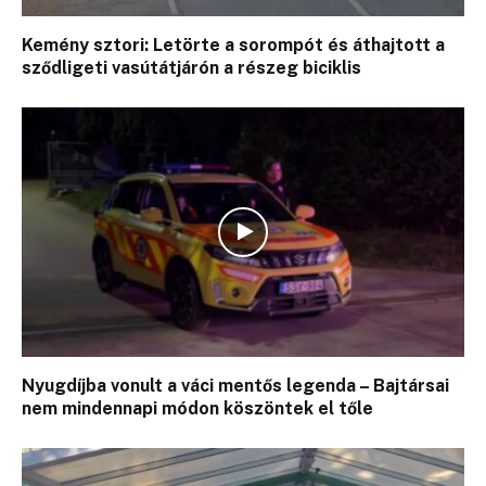
Kemény sztori: Letörte a sorompót és áthajtott a
sződligeti vasútátjárón a részeg biciklis
Nyugdíjba vonult a váci mentős legenda – Bajtársai
nem mindennapi módon köszöntek el tőle