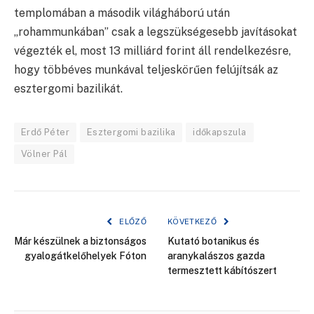
templomában a második világháború után
„rohammunkában” csak a legszükségesebb javításokat
végezték el, most 13 milliárd forint áll rendelkezésre,
hogy többéves munkával teljeskörűen felújítsák az
esztergomi bazilikát.
Erdő Péter
Esztergomi bazilika
időkapszula
Völner Pál
ELŐZŐ
KÖVETKEZŐ
Már készülnek a biztonságos
Kutató botanikus és
gyalogátkelőhelyek Fóton
aranykalászos gazda
termesztett kábítószert