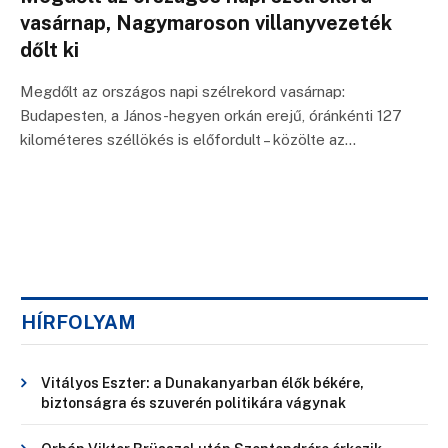
vasárnap, Nagymaroson villanyvezeték
dőlt ki
Megdőlt az országos napi szélrekord vasárnap:
Budapesten, a János-hegyen orkán erejű, óránkénti 127
kilométeres széllökés is előfordult – közölte az…
HÍRFOLYAM
Vitályos Eszter: a Dunakanyarban élők békére,
biztonságra és szuverén politikára vágynak