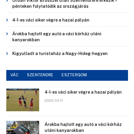
Orbán Viktor Brüsszel után Szentendrére érkezik –
pénteken folytatódik az országjárás
4-1-es váci siker végre a hazai pályán
Árokba hajtott egy autó a váci kórház utáni
kanyarokban
Kigyulladt a turistaház a Nagy-Hideg-hegyen
VÁC
SZENTENDRE
ESZTERGOM
4-1-es váci siker végre a hazai pályán
2025.03.11.
Árokba hajtott egy autó a váci kórház
utáni kanyarokban