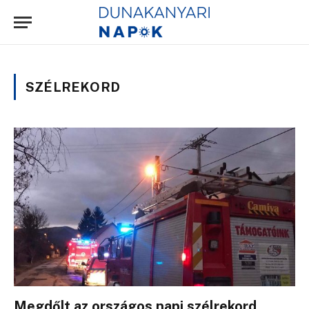
SZÉLREKORD
Megdőlt az országos napi szélrekord