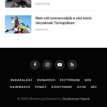
2025.01.16.
Nem volt szerencséjük a váci kézis
lányoknak Türingiában
2024.11.11.
Facebook
Instagram
YouTube
RSS
BUDAKALÁSZ
DUNAKESZI
ESZTERGOM
GÖD
NAGYMAROS
POMÁZ
SZENTENDRE
SZOB
VÁC
© 2026 Minden jog fenntartva.
Dunakanyari Napok