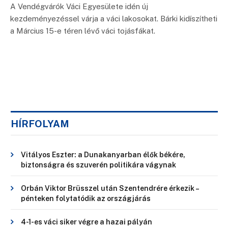
A Vendégvárók Váci Egyesülete idén új
kezdeményezéssel várja a váci lakosokat. Bárki kidíszítheti
a Március 15-e téren lévő váci tojásfákat.
HÍRFOLYAM
Vitályos Eszter: a Dunakanyarban élők békére,
biztonságra és szuverén politikára vágynak
Orbán Viktor Brüsszel után Szentendrére érkezik –
pénteken folytatódik az országjárás
4-1-es váci siker végre a hazai pályán