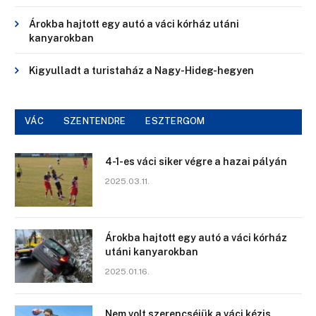
Árokba hajtott egy autó a váci kórház utáni
kanyarokban
Kigyulladt a turistaház a Nagy-Hideg-hegyen
VÁC
SZENTENDRE
ESZTERGOM
4-1-es váci siker végre a hazai pályán
2025.03.11.
Árokba hajtott egy autó a váci kórház
utáni kanyarokban
2025.01.16.
Nem volt szerencséjük a váci kézis