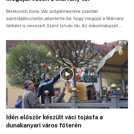
Matkovich Ilona, Vác polgármestere szerdán
sajtótájékoztatón jelentette be, hogy megújul a Márvány
térként is nevezett Szent István tér. Az önkormányzat…
Idén először készült váci tojásfa a
dunakanyari város főterén