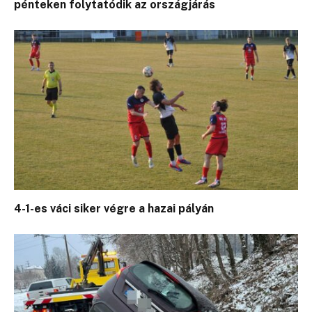
pénteken folytatódik az országjárás
4-1-es váci siker végre a hazai pályán