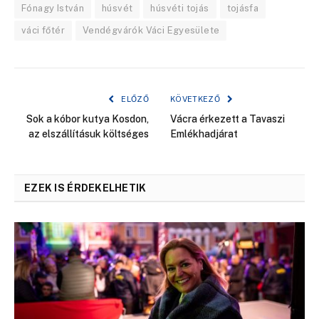
Fónagy István
húsvét
húsvéti tojás
tojásfa
váci főtér
Vendégvárók Váci Egyesülete
ELŐZŐ
KÖVETKEZŐ
Sok a kóbor kutya Kosdon,
Vácra érkezett a Tavaszi
az elszállításuk költséges
Emlékhadjárat
EZEK IS ÉRDEKELHETIK