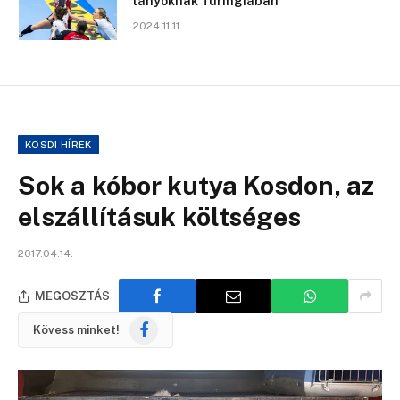
lányoknak Türingiában
2024.11.11.
KOSDI HÍREK
Sok a kóbor kutya Kosdon, az
elszállításuk költséges
2017.04.14.
MEGOSZTÁS
Facebook
Kövess minket!