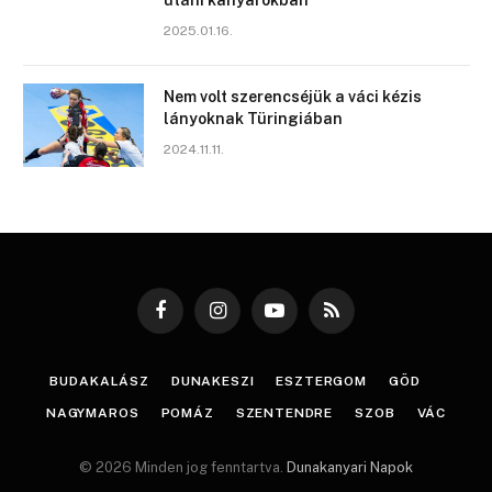
utáni kanyarokban
2025.01.16.
Nem volt szerencséjük a váci kézis
lányoknak Türingiában
2024.11.11.
Facebook
Instagram
YouTube
RSS
BUDAKALÁSZ
DUNAKESZI
ESZTERGOM
GÖD
NAGYMAROS
POMÁZ
SZENTENDRE
SZOB
VÁC
© 2026 Minden jog fenntartva.
Dunakanyari Napok