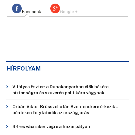
Facebook
Google +
HÍRFOLYAM
Vitályos Eszter: a Dunakanyarban élők békére,
biztonságra és szuverén politikára vágynak
Orbán Viktor Brüsszel után Szentendrére érkezik –
pénteken folytatódik az országjárás
4-1-es váci siker végre a hazai pályán