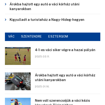
Árokba hajtott egy autó a váci kórház utáni
kanyarokban
Kigyulladt a turistaház a Nagy-Hideg-hegyen
VÁC
SZENTENDRE
ESZTERGOM
4-1-es váci siker végre a hazai pályán
2025.03.11.
Árokba hajtott egy autó a váci kórház
utáni kanyarokban
2025.01.16.
Nem volt szerencséjük a váci kézis