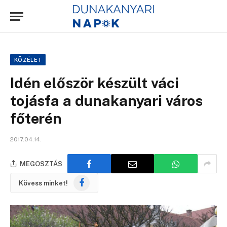
KÖZÉLET
Idén először készült váci
tojásfa a dunakanyari város
főterén
2017.04.14.
MEGOSZTÁS
Facebook
Kövess minket!