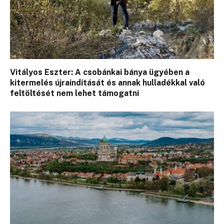
Vitályos Eszter: A csobánkai bánya ügyében a
kitermelés újraindítását és annak hulladékkal való
feltöltését nem lehet támogatni