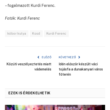
– fogalmazott Kurdi Ferenc.
Fotók: Kurdi Ferenc
kóbor kutya
Kosd
Kurdi Ferenc
ELŐZŐ
KÖVETKEZŐ
Közúti veszélyeztetés miatt
Idén először készült váci
vádemelés
tojásfa a dunakanyari város
főterén
EZEK IS ÉRDEKELHETIK