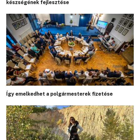
készségének fejlesztése
Így emelkedhet a polgármesterek fizetése