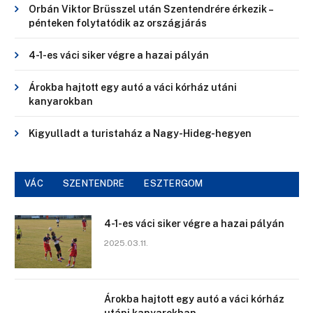
Orbán Viktor Brüsszel után Szentendrére érkezik –
pénteken folytatódik az országjárás
4-1-es váci siker végre a hazai pályán
Árokba hajtott egy autó a váci kórház utáni
kanyarokban
Kigyulladt a turistaház a Nagy-Hideg-hegyen
VÁC
SZENTENDRE
ESZTERGOM
4-1-es váci siker végre a hazai pályán
2025.03.11.
Árokba hajtott egy autó a váci kórház