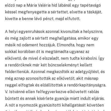
előző nap a Mária Valéria híd lábánál egy tapétavágó
késsel megfenyegette a sértettet, elvette a táskáját,
kivette a benne lévő pénzt, majd elfutott.
A helyi egyenruhások azonnal kivonultak a helyszínre,
és még zajlott a sértett meghallgatása, amikor egy
másik nő odament hozzájuk. Elmondta, hogy nem
sokkal korábban őt is megtámadta ugyanaz az
elkövető, de mivel ő elszaladt, nem tudta kirabolni. Így
a rendőröknek már két bűncselekményt kellett
felderíteniük. Azonnal megkezdték az adatgyűjtést, és
még aznap azonosították az elkövetőt, akit másnap
reggel elfogtak és előállítottak a rendőrkapitányságra.
V. Istvánné ellen felfegyverkezve elkövetett rablás
bűntett és annak kísérlete gyanúja miatt indult eljárás.
A nőt a nyomozók gyanúsítotti kihallgatását követően