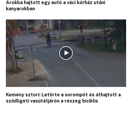
Árokba hajtott egy autó a váci kórház utáni
kanyarokban
Kemény sztori: Letörte a sorompót és áthajtott a
sződligeti vasútátjárón a részeg biciklis