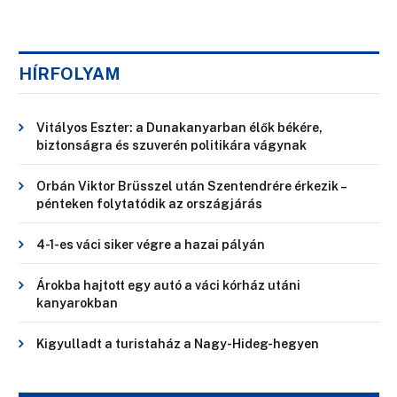
HÍRFOLYAM
Vitályos Eszter: a Dunakanyarban élők békére,
biztonságra és szuverén politikára vágynak
Orbán Viktor Brüsszel után Szentendrére érkezik –
pénteken folytatódik az országjárás
4-1-es váci siker végre a hazai pályán
Árokba hajtott egy autó a váci kórház utáni
kanyarokban
Kigyulladt a turistaház a Nagy-Hideg-hegyen