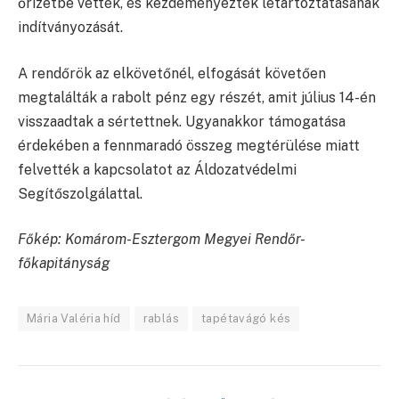
őrizetbe vették, és kezdeményezték letartóztatásának
indítványozását.
A rendőrök az elkövetőnél, elfogását követően
megtalálták a rabolt pénz egy részét, amit július 14-én
visszaadtak a sértettnek. Ugyanakkor támogatása
érdekében a fennmaradó összeg megtérülése miatt
felvették a kapcsolatot az Áldozatvédelmi
Segítőszolgálattal.
Főkép: Komárom-Esztergom Megyei Rendőr-
főkapitányság
Mária Valéria híd
rablás
tapétavágó kés