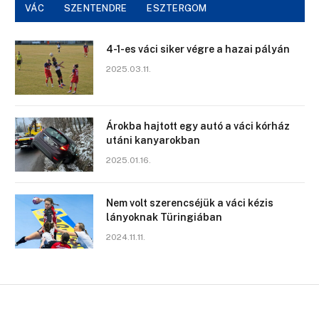
VÁC
SZENTENDRE
ESZTERGOM
4-1-es váci siker végre a hazai pályán
2025.03.11.
Árokba hajtott egy autó a váci kórház
utáni kanyarokban
2025.01.16.
Nem volt szerencséjük a váci kézis
lányoknak Türingiában
2024.11.11.