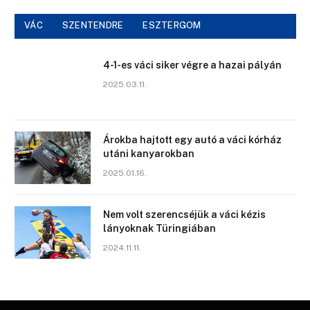
VÁC
SZENTENDRE
ESZTERGOM
4-1-es váci siker végre a hazai pályán
2025.03.11.
Árokba hajtott egy autó a váci kórház
utáni kanyarokban
2025.01.16.
Nem volt szerencséjük a váci kézis
lányoknak Türingiában
2024.11.11.