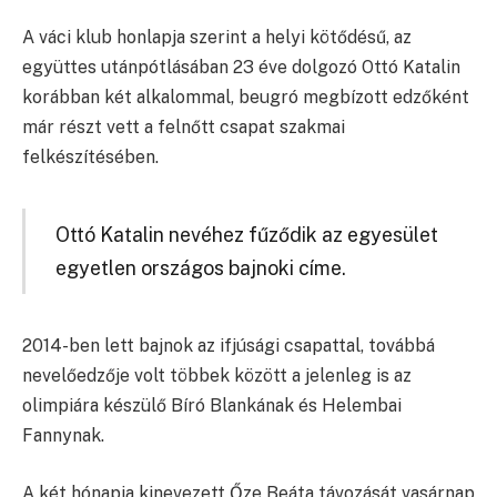
A váci klub honlapja szerint a helyi kötődésű, az
együttes utánpótlásában 23 éve dolgozó Ottó Katalin
korábban két alkalommal, beugró megbízott edzőként
már részt vett a felnőtt csapat szakmai
felkészítésében.
Ottó Katalin nevéhez fűződik az egyesület
egyetlen országos bajnoki címe.
2014-ben lett bajnok az ifjúsági csapattal, továbbá
nevelőedzője volt többek között a jelenleg is az
olimpiára készülő Bíró Blankának és Helembai
Fannynak.
A két hónapja kinevezett Őze Beáta távozását vasárnap