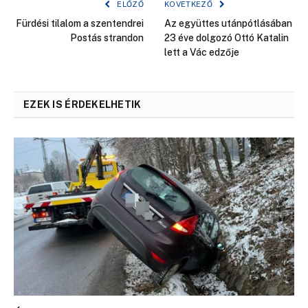
ELŐZŐ
KÖVETKEZŐ
Fürdési tilalom a szentendrei
Az együttes utánpótlásában
Postás strandon
23 éve dolgozó Ottó Katalin
lett a Vác edzője
EZEK IS ÉRDEKELHETIK