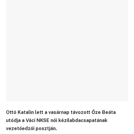
Ottó Katalin lett a vasárnap távozott Őze Beáta
utódja a Váci NKSE női kézilabdacsapatának
vezetőedzői posztján.