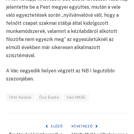
jelentette be a Pest megyei együttes, miután a vele
való egyeztetések során „nyilvánvalóvá vált, hogy a
felnőtt csapat szakmai stábja által kidolgozott
munkamódszerek, valamint a kézilabdáról alkotott
filozófia nem egyezik meg” az egyesületüknél az
elmúlt években már sikeresen alkalmazott
szisztémával.
A Vác negyedik helyen végzett az NB I legutóbbi
szezonjában.
Ottó Katalin
Őze Beáta
Váci NKSE
ELŐZŐ
KÖVETKEZŐ