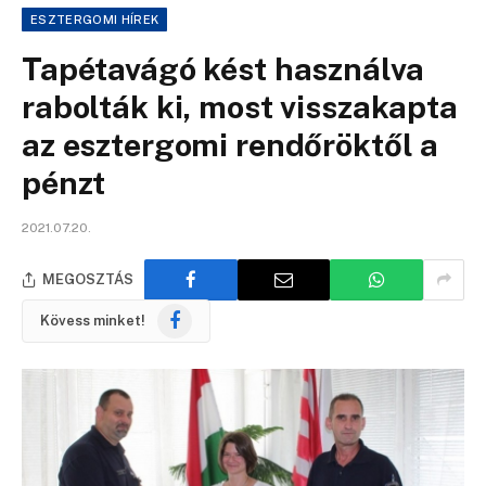
ESZTERGOMI HÍREK
Tapétavágó kést használva
rabolták ki, most visszakapta
az esztergomi rendőröktől a
pénzt
2021.07.20.
MEGOSZTÁS
Facebook
Kövess minket!