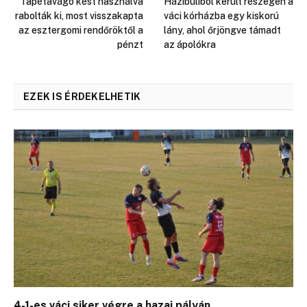
Tapétavágó kést használva
Házibuliból került részegen a
rabolták ki, most visszakapta
váci kórházba egy kiskorú
az esztergomi rendőröktől a
lány, ahol őrjöngve támadt
pénzt
az ápolókra
EZEK IS ÉRDEKELHETIK
4-1-es váci siker végre a hazai pályán