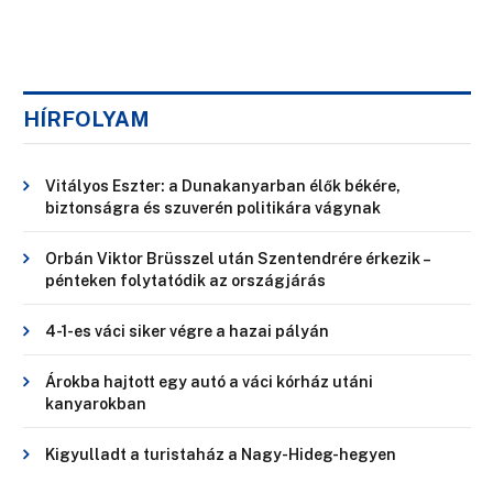
HÍRFOLYAM
Vitályos Eszter: a Dunakanyarban élők békére,
biztonságra és szuverén politikára vágynak
Orbán Viktor Brüsszel után Szentendrére érkezik –
pénteken folytatódik az országjárás
4-1-es váci siker végre a hazai pályán
Árokba hajtott egy autó a váci kórház utáni
kanyarokban
Kigyulladt a turistaház a Nagy-Hideg-hegyen