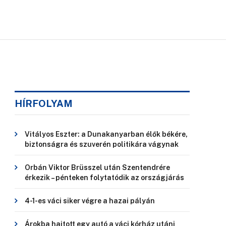
HÍRFOLYAM
Vitályos Eszter: a Dunakanyarban élők békére,
biztonságra és szuverén politikára vágynak
Orbán Viktor Brüsszel után Szentendrére
érkezik – pénteken folytatódik az országjárás
4-1-es váci siker végre a hazai pályán
Árokba hajtott egy autó a váci kórház utáni