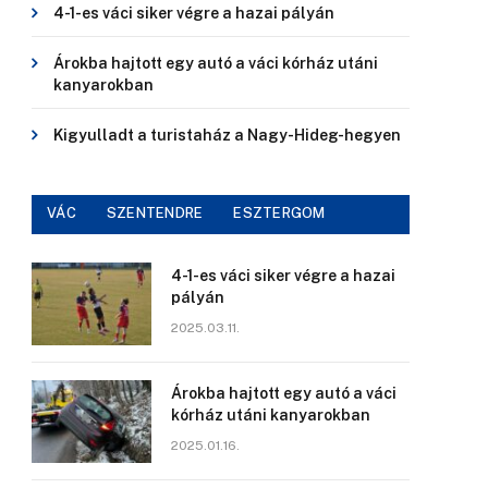
4-1-es váci siker végre a hazai pályán
Árokba hajtott egy autó a váci kórház utáni
kanyarokban
Kigyulladt a turistaház a Nagy-Hideg-hegyen
VÁC
SZENTENDRE
ESZTERGOM
4-1-es váci siker végre a hazai
pályán
2025.03.11.
Árokba hajtott egy autó a váci
kórház utáni kanyarokban
2025.01.16.