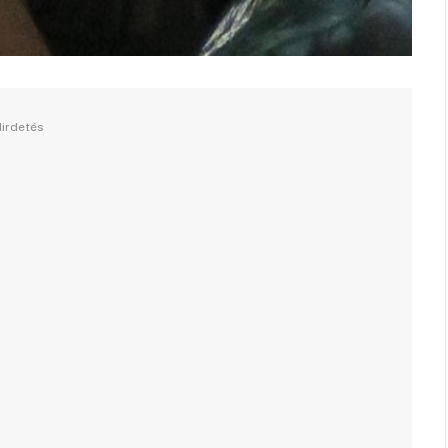
irdetés