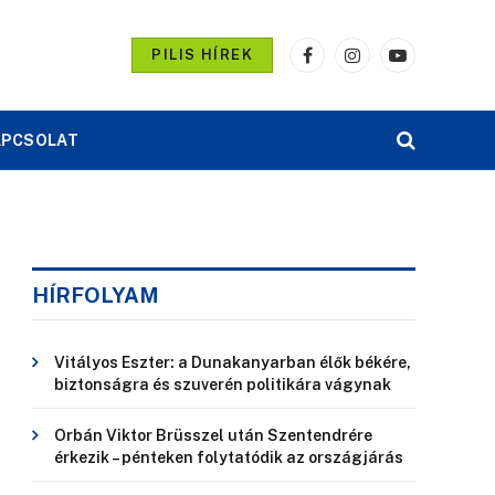
PILIS HÍREK
Facebook
Instagram
YouTube
APCSOLAT
HÍRFOLYAM
Vitályos Eszter: a Dunakanyarban élők békére,
biztonságra és szuverén politikára vágynak
Orbán Viktor Brüsszel után Szentendrére
érkezik – pénteken folytatódik az országjárás