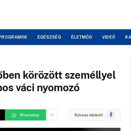
PROGRAMOK
EGÉSZSÉG
ÉLETMÓD
VIDEÓ
K
dőben körözött személlyel
pos váci nyomozó
Facebook
WhatsApp
Kövess minket!