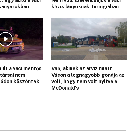
t egy autó a váci
Nem volt szerencséjük a váci
 kanyarokban
kézis lányoknak Türingiában
ult a váci mentős
Van, akinek az árvíz miatt
jtársai nem
Vácon a legnagyobb gondja az
módon köszöntek
volt, hogy nem volt nyitva a
McDonald’s