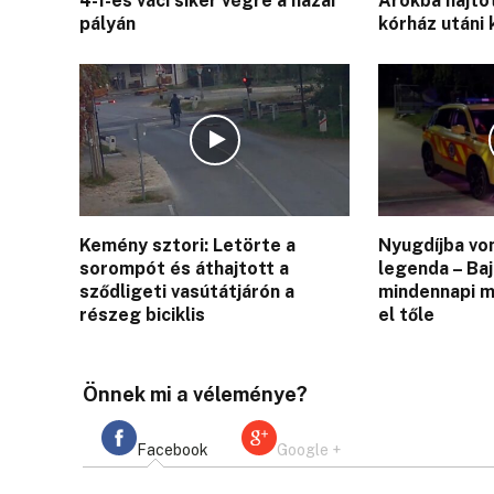
4-1-es váci siker végre a hazai
Árokba hajtot
pályán
kórház utáni
Kemény sztori: Letörte a
Nyugdíjba von
sorompót és áthajtott a
legenda – Ba
sződligeti vasútátjárón a
mindennapi 
részeg biciklis
el tőle
Önnek mi a véleménye?
Facebook
Google +