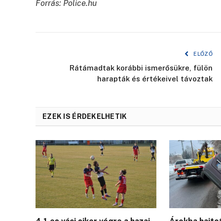
Forrás: Police.hu
ELŐZŐ
Rátámadtak korábbi ismerősükre, fülön
harapták és értékeivel távoztak
EZEK IS ÉRDEKELHETIK