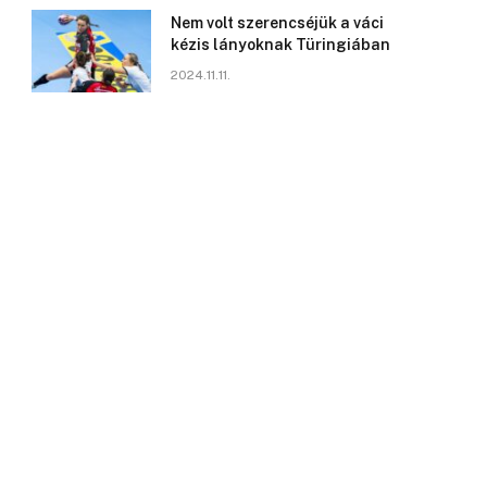
Nem volt szerencséjük a váci
kézis lányoknak Türingiában
2024.11.11.