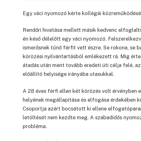
Egy váci nyomozó kérte kollégái közreműködését 
Rendőri hivatása mellett másik kedvenc elfoglalt
én késő délelőtt egy váci nyomozó. Felszerelkezv
ismerősnek tűnő férfit vett észre. Se rokona, se 
körözési nyilvántartásból emlékezett rá. Míg értes
átadás után ment tovább eredeti úti célja felé, 
előállító helyisége irányába utasukkal.
A 28 éves férfi ellen két körözés volt érvényben 
helyének megállapítása és elfogása érdekében kö
Csoportja azért bocsátott ki ellene elfogatópar
letöltését nem kezdte meg. A szabadidős nyomoz
probléma.