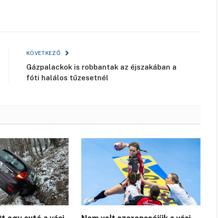
KÖVETKEZŐ
Gázpalackok is robbantak az éjszakában a
fóti halálos tűzesetnél