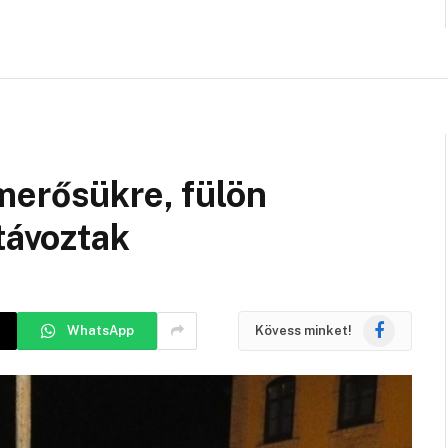
merősükre, fülön
távoztak
Facebook
WhatsApp
Kövess minket!