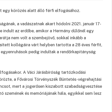
egy körözés alatt álló férfi elfogásához.
ságának, a vadászatnak akart hódolni 2021. január 17-
e indult az erdőbe, amikor a Hermány dűlőnél egy
barátja nem volt a szembejövő, sokkal inkább a
ített kollégáira várt helyben tartotta a 28 éves férfit,
az egyenruhások pedig indultak a rendőrkapitányság
elfogásakor. A Váci Járásbíróság tartózkodási
rözte, a Fővárosi Törvényszék Büntetés-végrehajtási
ancsot, mert a jogerősen kiszabott szabadságvesztése
ó szemének és memóriájának hála, egyikkel sem lesz