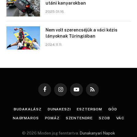
utáni kanyarokban
2025.01.16.
Nem volt szerencséjük a váci kézis
lányoknak Türingiában
2024.11.11.
Facebook
Instagram
YouTube
RSS
BUDAKALÁSZ
DUNAKESZI
ESZTERGOM
GÖD
NAGYMAROS
POMÁZ
SZENTENDRE
SZOB
VÁC
© 2026 Minden jog fenntartva.
Dunakanyari Napok