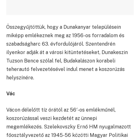
Összegyűjtöttük, hogy a Dunakanyar településein
miképp emlékeznek meg az 1956-os forradalom és
szabadságharc 63. évfordulójáról. Szentendrén
ilyenkor adják át a városi kitüntetéseket, Dunakeszin
Tuzson Bence szólal fel, Budakalászon korabeli
teherautó felvezetésével indul menet a koszorúzás
helyszínére.
Vác
Vácon délelőtt tíz órától az 56′-os emlékműnél,
koszorúzással veszi kezdetét az ünnepi
megemlékezés. Szelekovszky Ernő HM nyugalmazott
főosztályvezető az 1945-56 közötti Magyar Politikai