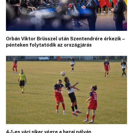
Orbán Viktor Brüsszel után Szentendrére érkezik –
pénteken folytatódik az országjárás
4-1-es váci siker végre a hazai pályán