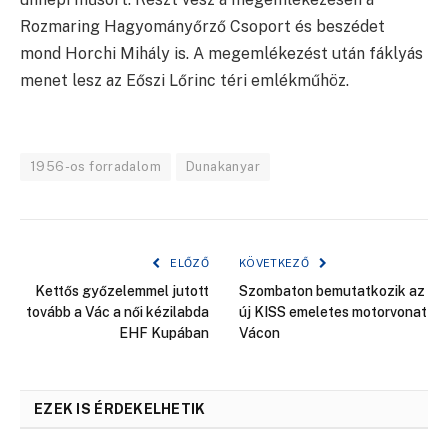
Rozmaring Hagyományőrző Csoport és beszédet
mond Horchi Mihály is. A megemlékezést után fáklyás
menet lesz az Eőszi Lőrinc téri emlékműhöz.
1956-os forradalom
Dunakanyar
ELŐZŐ
KÖVETKEZŐ
Kettős győzelemmel jutott
Szombaton bemutatkozik az
tovább a Vác a női kézilabda
új KISS emeletes motorvonat
EHF Kupában
Vácon
EZEK IS ÉRDEKELHETIK