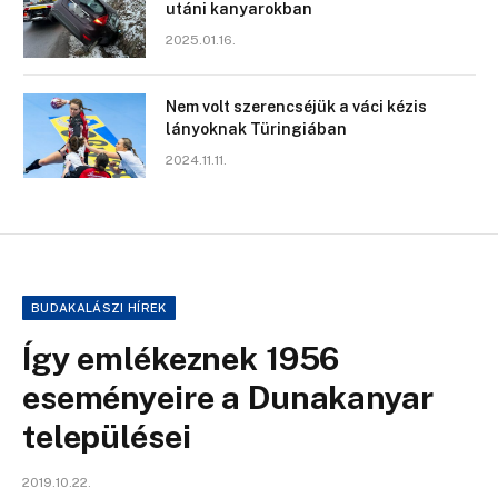
utáni kanyarokban
2025.01.16.
Nem volt szerencséjük a váci kézis
lányoknak Türingiában
2024.11.11.
BUDAKALÁSZI HÍREK
Így emlékeznek 1956
eseményeire a Dunakanyar
települései
2019.10.22.