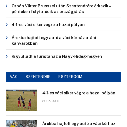
Orbán Viktor Brüsszel után Szentendrére érkezik –
pénteken folytatódik az országjárás
4-1-es váci siker végre a hazai pályán
Árokba hajtott egy autó a váci kórház utáni
kanyarokban
Kigyulladt a turistaház a Nagy-Hideg-hegyen
VÁC
SZENTENDRE
ESZTERGOM
4-1-es váci siker végre a hazai pályán
2025.03.11.
Árokba hajtott egy autó a váci kórház