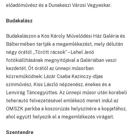
előadóművész és a Dunakeszi Városi Vegyeskar.
Budakalász
Budakalászon a Kós Károly Művelődési Ház Galéria és
Báltermében tartják a megemlékezést, mely délután
négy órától „Törött rácsok” – Lehel Jenő
fotókiállításának megnyitójával a Galériában veszi
kezdetét. Öt órától az ünnepi műsorban
közreműködnek: Lázár Csaba Kazinczy-díjas
színművész, Kiss László népzenész, énekes és a
Lenvirág Táncegyüttes. Az ünnepi műsor után korabeli
teherautó felvezetésével emlékező menet indul az
OMSZK parkba a koszorúzás helyszínére a kopjafához,
ahol együtt helyezik el a megemlékezés virágait.
Szentendre