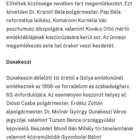
Elítéltek közössége nevében tart megemlékezést. Ezt
követően Dr. Kristóf Béla polgármester, Pap Béla
református lelkész, Komáromi Kornélia Vác
posztumusz díszpolgára, valamint Kovács Ottó mártír
emléktáblájának koszorúzására kerül sor. Az ünnepi
megemlékezés este hat órakor veszi kezdetét.
Dunakeszi
Dunakeszin délelőtt tíz órától a Gólya emlékműnél
emlékeznek az 1956-os forradalom és szabadságharc
63. évfordulójára. Az eseményen koszorút helyez el:
Dióssi Csaba polgármester, Erdész Zoltán
alpolgármester, Dr. Molnár György Dunakeszi Város
jegyzője, valamint Tuzson Bence országgyűlési
képviselő. Beszédet Mond Bán Mihály történelemtanár
valamint közreműködik Gyombolai Bálint