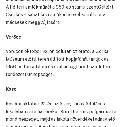
A Fő téri emlékműnél a 950-es számú szentGellért
Cserkészcsapat közreműködésével került sor a
mécsesek meggyújtására.
Verőce
Verőcén október 22-én délután öt órától a Gorka
Múzeum előtti téren állított kopjafánál tartják az
1956-os forradalom és szabadságharc tiszteletére
rendezett ünnepséget.
Kosd
Kosdon október 22-én az Arany János Általános
Iskolában este hat órakor Kurdi Ferenc polgármester
mond beszédet, majd az iskola növendékei adnak elő
ünnepi műsort. Részt vesz a megemlékezésen a