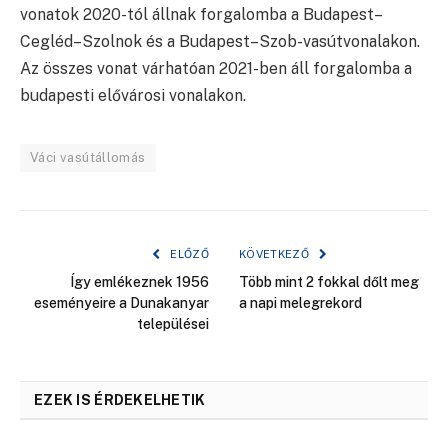
vonatok 2020-tól állnak forgalomba a Budapest–
Cegléd–Szolnok és a Budapest–Szob-vasútvonalakon.
Az összes vonat várhatóan 2021-ben áll forgalomba a
budapesti elővárosi vonalakon.
Váci vasútállomás
ELŐZŐ
KÖVETKEZŐ
Így emlékeznek 1956
Több mint 2 fokkal dőlt meg
eseményeire a Dunakanyar
a napi melegrekord
települései
EZEK IS ÉRDEKELHETIK