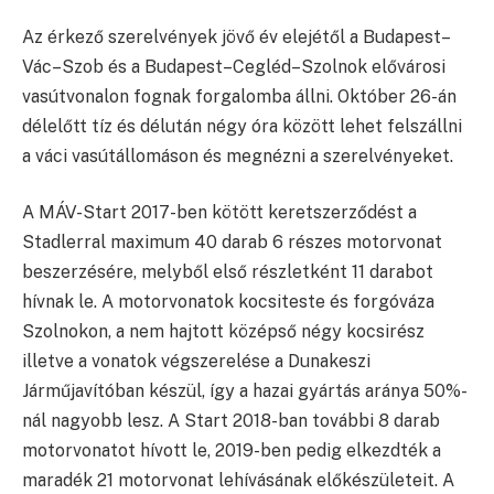
Az érkező szerelvények jövő év elejétől a Budapest–
Vác–Szob és a Budapest–Cegléd–Szolnok elővárosi
vasútvonalon fognak forgalomba állni. Október 26-án
délelőtt tíz és délután négy óra között lehet felszállni
a váci vasútállomáson és megnézni a szerelvényeket.
A MÁV-Start 2017-ben kötött keretszerződést a
Stadlerral maximum 40 darab 6 részes motorvonat
beszerzésére, melyből első részletként 11 darabot
hívnak le. A motorvonatok kocsiteste és forgóváza
Szolnokon, a nem hajtott középső négy kocsirész
illetve a vonatok végszerelése a Dunakeszi
Járműjavítóban készül, így a hazai gyártás aránya 50%-
nál nagyobb lesz. A Start 2018-ban további 8 darab
motorvonatot hívott le, 2019-ben pedig elkezdték a
maradék 21 motorvonat lehívásának előkészületeit. A