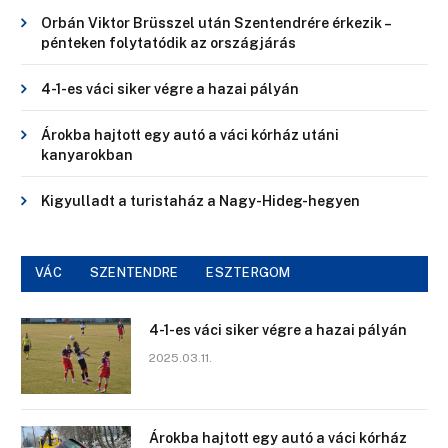
Orbán Viktor Brüsszel után Szentendrére érkezik –
pénteken folytatódik az országjárás
4-1-es váci siker végre a hazai pályán
Árokba hajtott egy autó a váci kórház utáni
kanyarokban
Kigyulladt a turistaház a Nagy-Hideg-hegyen
VÁC
SZENTENDRE
ESZTERGOM
4-1-es váci siker végre a hazai pályán
2025.03.11.
Árokba hajtott egy autó a váci kórház