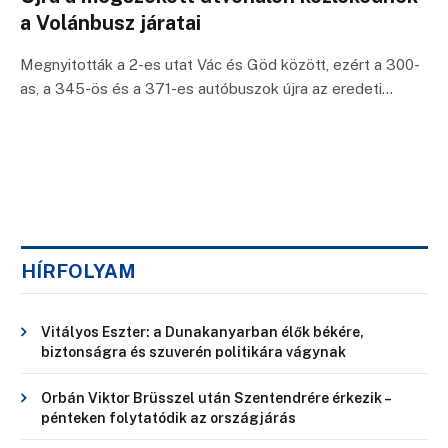
a Volánbusz járatai
Megnyitották a 2-es utat Vác és Göd között, ezért a 300-
as, a 345-ös és a 371-es autóbuszok újra az eredeti…
HÍRFOLYAM
Vitályos Eszter: a Dunakanyarban élők békére,
biztonságra és szuverén politikára vágynak
Orbán Viktor Brüsszel után Szentendrére érkezik –
pénteken folytatódik az országjárás