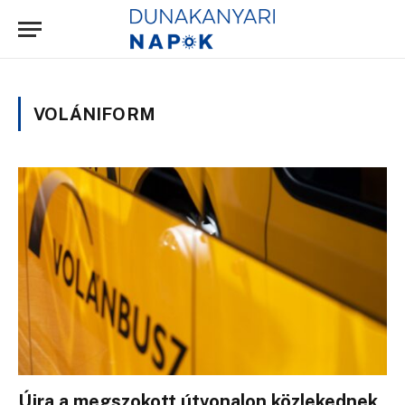
VOLÁNIFORM
Újra a megszokott útvonalon közlekednek