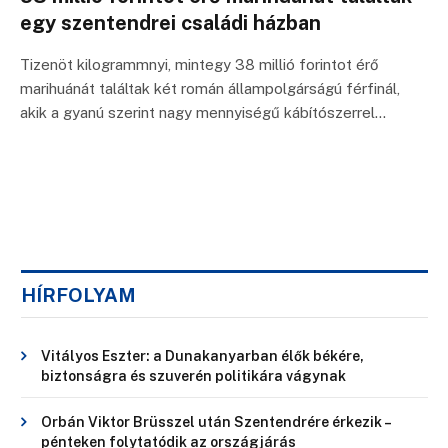
egy szentendrei családi házban
Tizenöt kilogrammnyi, mintegy 38 millió forintot érő
marihuánát találtak két román állampolgárságú férfinál,
akik a gyanú szerint nagy mennyiségű kábítószerrel…
HÍRFOLYAM
Vitályos Eszter: a Dunakanyarban élők békére,
biztonságra és szuverén politikára vágynak
Orbán Viktor Brüsszel után Szentendrére érkezik –
pénteken folytatódik az országjárás