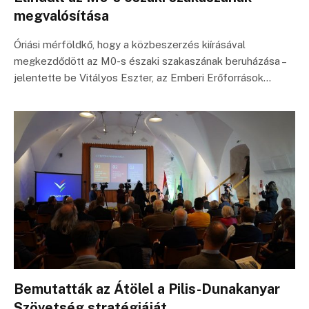
megvalósítása
Óriási mérföldkő, hogy a közbeszerzés kiírásával
megkezdődött az M0-s északi szakaszának beruházása –
jelentette be Vitályos Eszter, az Emberi Erőforrások…
Bemutatták az Átölel a Pilis-Dunakanyar
Szövetség stratégiáját