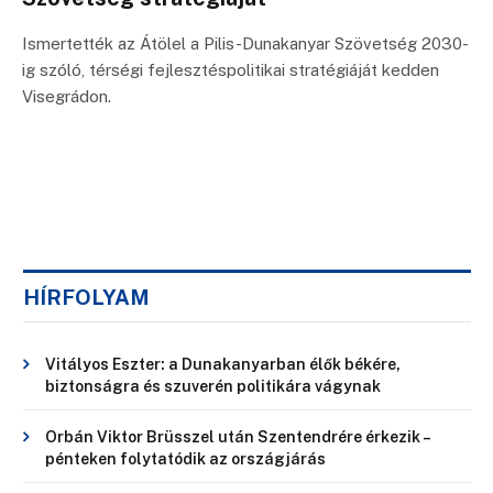
Ismertették az Átölel a Pilis-Dunakanyar Szövetség 2030-
ig szóló, térségi fejlesztéspolitikai stratégiáját kedden
Visegrádon.
HÍRFOLYAM
Vitályos Eszter: a Dunakanyarban élők békére,
biztonságra és szuverén politikára vágynak
Orbán Viktor Brüsszel után Szentendrére érkezik –
pénteken folytatódik az országjárás