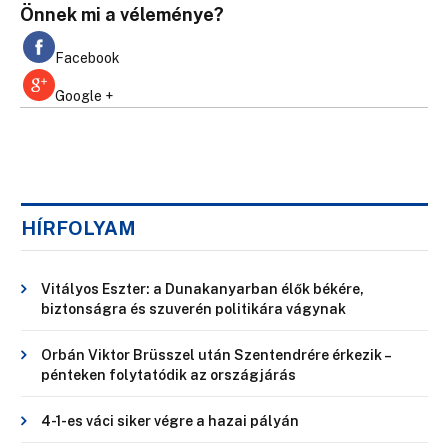
Önnek mi a véleménye?
Facebook
Google +
HÍRFOLYAM
Vitályos Eszter: a Dunakanyarban élők békére,
biztonságra és szuverén politikára vágynak
Orbán Viktor Brüsszel után Szentendrére érkezik –
pénteken folytatódik az országjárás
4-1-es váci siker végre a hazai pályán