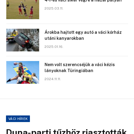
2025.03.11.
Árokba hajtott egy autó a váci kórház
utáni kanyarokban
2025.01.16.
Nem volt szerencséjük a váci kézis
lányoknak Türingiában
2024.11.11.
VÁCI HÍREK
Duna-parti tűzhöz riasztották