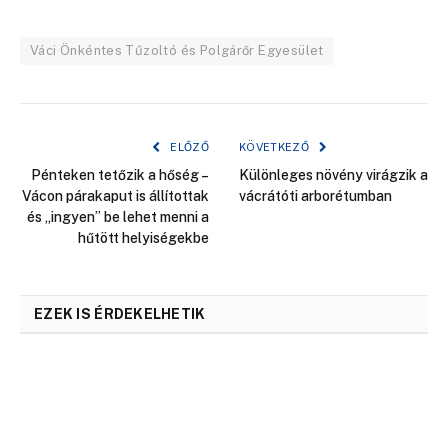
Váci Önkéntes Tűzoltó és Polgárőr Egyesület
ELŐZŐ
KÖVETKEZŐ
Pénteken tetőzik a hőség –
Különleges növény virágzik a
Vácon párakaput is állítottak
vácrátóti arborétumban
és „ingyen” be lehet menni a
hűtött helyiségekbe
EZEK IS ÉRDEKELHETIK