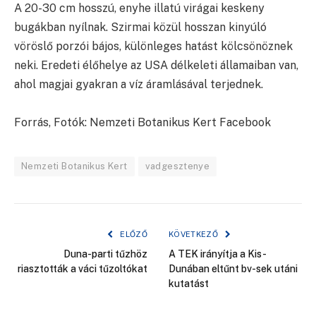
A 20-30 cm hosszú, enyhe illatú virágai keskeny
bugákban nyílnak. Szirmai közül hosszan kinyúló
vöröslő porzói bájos, különleges hatást kölcsönöznek
neki. Eredeti élőhelye az USA délkeleti államaiban van,
ahol magjai gyakran a víz áramlásával terjednek.
Forrás, Fotók: Nemzeti Botanikus Kert Facebook
Nemzeti Botanikus Kert
vadgesztenye
ELŐZŐ
KÖVETKEZŐ
Duna-parti tűzhöz
A TEK irányítja a Kis-
riasztották a váci tűzoltókat
Dunában eltűnt bv-sek utáni
kutatást