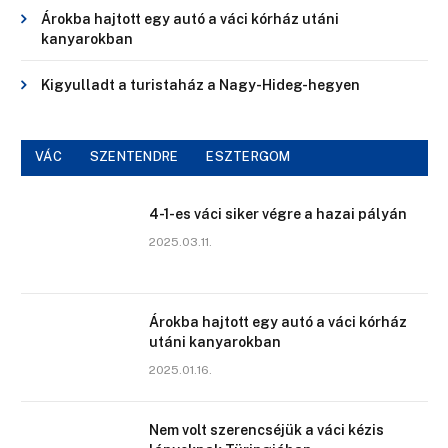
Árokba hajtott egy autó a váci kórház utáni
kanyarokban
Kigyulladt a turistaház a Nagy-Hideg-hegyen
VÁC
SZENTENDRE
ESZTERGOM
4-1-es váci siker végre a hazai pályán
2025.03.11.
Árokba hajtott egy autó a váci kórház
utáni kanyarokban
2025.01.16.
Nem volt szerencséjük a váci kézis