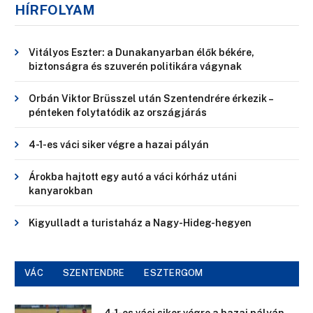
HÍRFOLYAM
Vitályos Eszter: a Dunakanyarban élők békére,
biztonságra és szuverén politikára vágynak
Orbán Viktor Brüsszel után Szentendrére érkezik –
pénteken folytatódik az országjárás
4-1-es váci siker végre a hazai pályán
Árokba hajtott egy autó a váci kórház utáni
kanyarokban
Kigyulladt a turistaház a Nagy-Hideg-hegyen
VÁC
SZENTENDRE
ESZTERGOM
4-1-es váci siker végre a hazai pályán