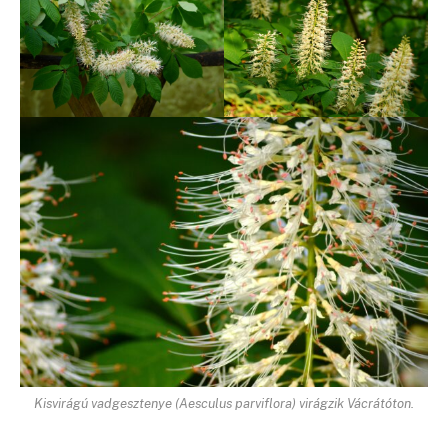
Kisvirágú vadgesztenye (Aesculus parviflora) virágzik Vácrátóton.