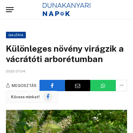
GALÉRIA
Különleges növény virágzik a
vácrátóti arborétumban
2022.07.04.
MEGOSZTÁS
Facebook
Kövess minket!