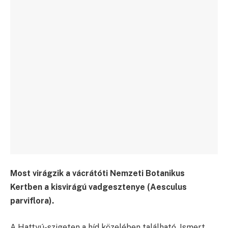
Most virágzik a vácrátóti Nemzeti Botanikus
Kertben a kisvirágú vadgesztenye (Aesculus
parviflora).
A Hattyú-szigeten a híd közelében található. Ismert