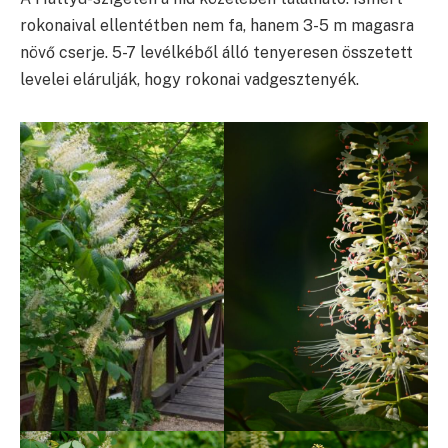
rokonaival ellentétben nem fa, hanem 3-5 m magasra
növő cserje. 5-7 levélkéből álló tenyeresen összetett
levelei elárulják, hogy rokonai vadgesztenyék.