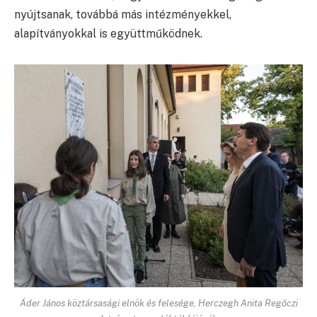
nyújtsanak, továbbá más intézményekkel,
alapítványokkal is együttműködnek.
Áder János köztársasági elnök és felesége, Herczegh Anita Regőczi