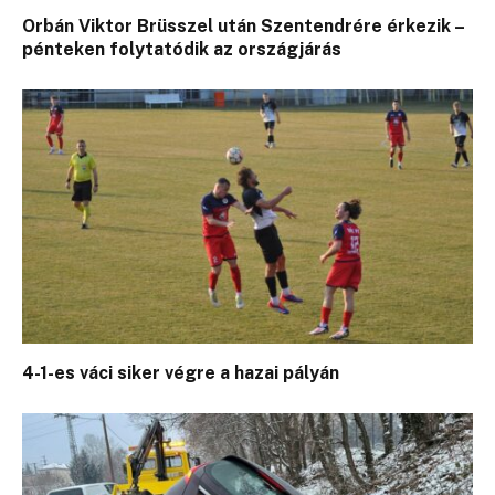
Orbán Viktor Brüsszel után Szentendrére érkezik –
pénteken folytatódik az országjárás
4-1-es váci siker végre a hazai pályán