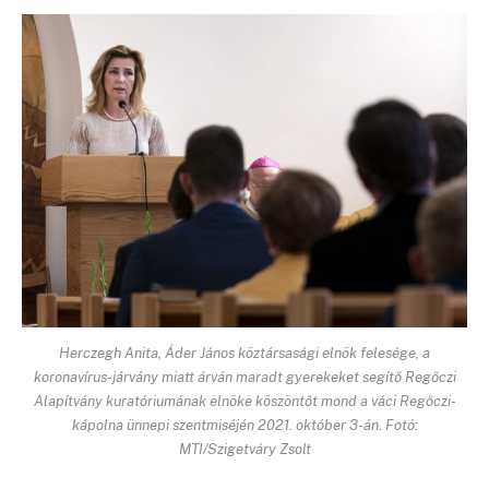
Herczegh Anita, Áder János köztársasági elnök felesége, a
koronavírus-járvány miatt árván maradt gyerekeket segítő Regőczi
Alapítvány kuratóriumának elnöke köszöntőt mond a váci Regőczi-
kápolna ünnepi szentmiséjén 2021. október 3-án. Fotó:
MTI/Szigetváry Zsolt