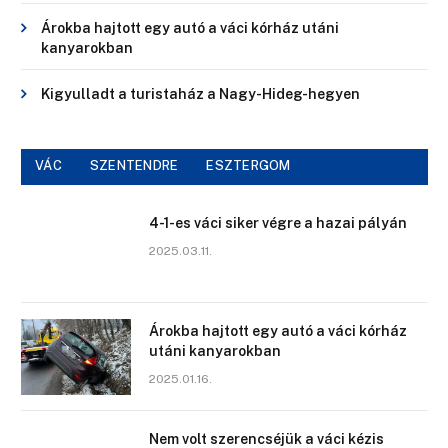
Árokba hajtott egy autó a váci kórház utáni
kanyarokban
Kigyulladt a turistaház a Nagy-Hideg-hegyen
VÁC
SZENTENDRE
ESZTERGOM
4-1-es váci siker végre a hazai pályán
2025.03.11.
Árokba hajtott egy autó a váci kórház
utáni kanyarokban
2025.01.16.
Nem volt szerencséjük a váci kézis