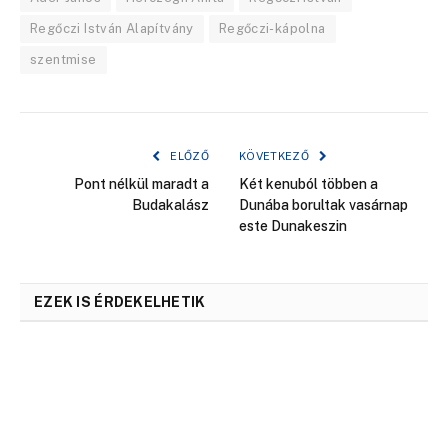
Regőczi István Alapítvány
Regőczi-kápolna
szentmise
ELŐZŐ
KÖVETKEZŐ
Pont nélkül maradt a
Két kenuból többen a
Budakalász
Dunába borultak vasárnap
este Dunakeszin
EZEK IS ÉRDEKELHETIK