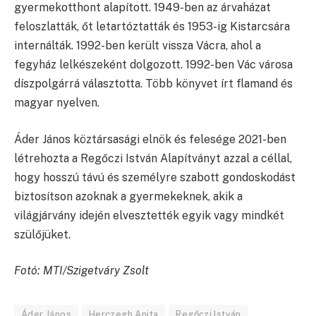
gyermekotthont alapított. 1949-ben az árvaházat
feloszlatták, őt letartóztatták és 1953-ig Kistarcsára
internálták. 1992-ben került vissza Vácra, ahol a
fegyház lelkészeként dolgozott. 1992-ben Vác városa
díszpolgárrá választotta. Több könyvet írt flamand és
magyar nyelven.
Áder János köztársasági elnök és felesége 2021-ben
létrehozta a Regőczi István Alapítványt azzal a céllal,
hogy hosszú távú és személyre szabott gondoskodást
biztosítson azoknak a gyermekeknek, akik a
világjárvány idején elvesztették egyik vagy mindkét
szülőjüket.
Fotó: MTI/Szigetváry Zsolt
Áder János
Herczegh Anita
Regőczi István