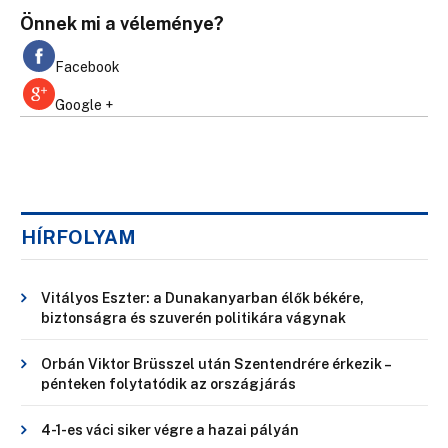
Önnek mi a véleménye?
Facebook
Google +
HÍRFOLYAM
Vitályos Eszter: a Dunakanyarban élők békére,
biztonságra és szuverén politikára vágynak
Orbán Viktor Brüsszel után Szentendrére érkezik –
pénteken folytatódik az országjárás
4-1-es váci siker végre a hazai pályán