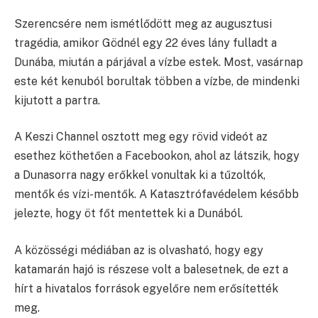
Szerencsére nem ismétlődött meg az augusztusi
tragédia, amikor Gödnél egy 22 éves lány fulladt a
Dunába, miután a párjával a vízbe estek. Most, vasárnap
este két kenuból borultak többen a vízbe, de mindenki
kijutott a partra.
A Keszi Channel osztott meg egy rövid videót az
esethez köthetően a Facebookon, ahol az látszik, hogy
a Dunasorra nagy erőkkel vonultak ki a tűzoltók,
mentők és vízi-mentők. A Katasztrófavédelem később
jelezte, hogy öt főt mentettek ki a Dunából.
A közösségi médiában az is olvasható, hogy egy
katamarán hajó is részese volt a balesetnek, de ezt a
hírt a hivatalos források egyelőre nem erősítették
meg.