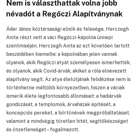
Nem is választhattak volna jobb
névadót a Regőczi Alapítványnak
Áder János köztársasági elnök és felesége, Herczegh
Anita részt vett a váci Regőczi-kápolna ünnepi
szentmiséjén. Herczegh Anita az ezt követően tartott
beszédében kiemelte: a kápolnában jelen vannak
olyanok, akik Regőczi atyát személyesen ismerhették,
és olyanok, akik Covid-árvák, akiket a róla elnevezett
alapítvány segít. Az atya életútjának felidézése nem is
történhetne méltóbb környezetben, hiszen a váciak
ismerik élete legfontosabb állomásait: a hadiárvák
gondozását, a templomok, árvaházak építését, a
koncepciós pereket, a börtönévek megpróbáltatásait,
valamint a mindvégig töretlen hitét, segítőkészséget
és önzetlenséget – fogalmazott.