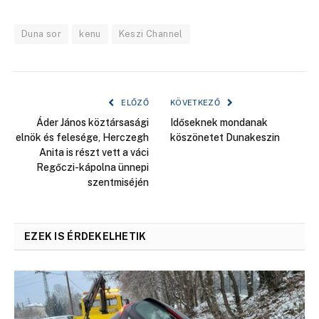
Duna sor
kenu
Keszi Channel
ELŐZŐ
KÖVETKEZŐ
Áder János köztársasági
Időseknek mondanak
elnök és felesége, Herczegh
köszönetet Dunakeszin
Anita is részt vett a váci
Regőczi-kápolna ünnepi
szentmiséjén
EZEK IS ÉRDEKELHETIK