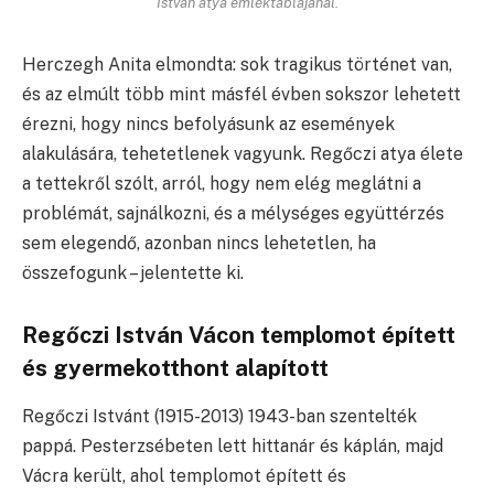
István atya emléktáblájánál.
Herczegh Anita elmondta: sok tragikus történet van,
és az elmúlt több mint másfél évben sokszor lehetett
érezni, hogy nincs befolyásunk az események
alakulására, tehetetlenek vagyunk. Regőczi atya élete
a tettekről szólt, arról, hogy nem elég meglátni a
problémát, sajnálkozni, és a mélységes együttérzés
sem elegendő, azonban nincs lehetetlen, ha
összefogunk – jelentette ki.
Regőczi István Vácon templomot épített
és gyermekotthont alapított
Regőczi Istvánt (1915-2013) 1943-ban szentelték
pappá. Pesterzsébeten lett hittanár és káplán, majd
Vácra került, ahol templomot épített és