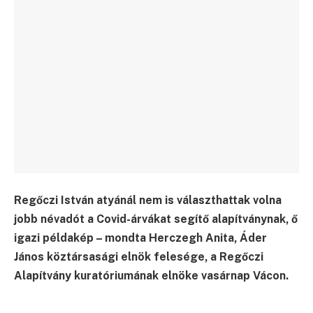
Regőczi István atyánál nem is választhattak volna
jobb névadót a Covid-árvákat segítő alapítványnak, ő
igazi példakép – mondta Herczegh Anita, Áder
János köztársasági elnök felesége, a Regőczi
Alapítvány kuratóriumának elnöke vasárnap Vácon.