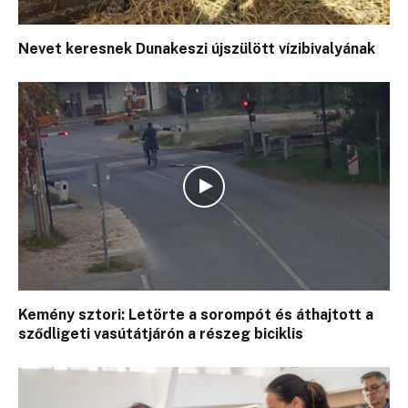
Nevet keresnek Dunakeszi újszülött vízibivalyának
Kemény sztori: Letörte a sorompót és áthajtott a
sződligeti vasútátjárón a részeg biciklis