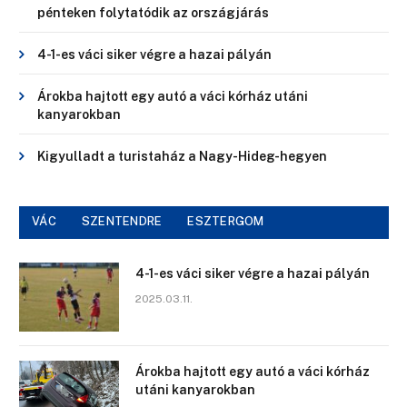
pénteken folytatódik az országjárás
4-1-es váci siker végre a hazai pályán
Árokba hajtott egy autó a váci kórház utáni
kanyarokban
Kigyulladt a turistaház a Nagy-Hideg-hegyen
VÁC
SZENTENDRE
ESZTERGOM
4-1-es váci siker végre a hazai pályán
2025.03.11.
Árokba hajtott egy autó a váci kórház
utáni kanyarokban