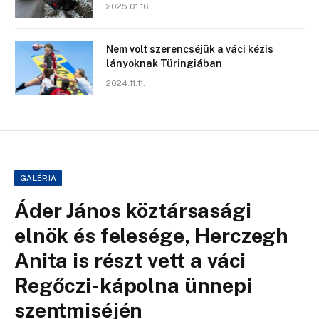
2025.01.16.
Nem volt szerencséjük a váci kézis
lányoknak Türingiában
2024.11.11.
GALÉRIA
Áder János köztársasági
elnök és felesége, Herczegh
Anita is részt vett a váci
Regőczi-kápolna ünnepi
szentmiséjén