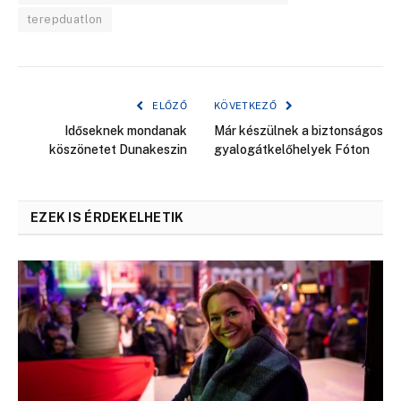
terepduatlon
ELŐZŐ
KÖVETKEZŐ
Időseknek mondanak
Már készülnek a biztonságos
köszönetet Dunakeszin
gyalogátkelőhelyek Fóton
EZEK IS ÉRDEKELHETIK