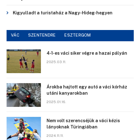
Kigyulladt a turistaház a Nagy-Hideg-hegyen
VÁC
SZENTENDRE
ESZTERGOM
4-1-es váci siker végre a hazai pályán
2025.03.11.
Árokba hajtott egy autó a váci kórház
utáni kanyarokban
2025.01.16.
Nem volt szerencséjük a váci kézis
lányoknak Türingiában
2024.11.11.