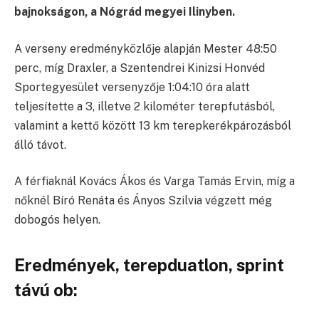
bajnokságon, a Nógrád megyei Ilinyben.
A verseny eredményközlője alapján Mester 48:50
perc, míg Draxler, a Szentendrei Kinizsi Honvéd
Sportegyesület versenyzője 1:04:10 óra alatt
teljesítette a 3, illetve 2 kilométer terepfutásból,
valamint a kettő között 13 km terepkerékpározásból
álló távot.
A férfiaknál Kovács Ákos és Varga Tamás Ervin, míg a
nőknél Bíró Renáta és Ányos Szilvia végzett még
dobogós helyen.
Eredmények, terepduatlon, sprint
távú ob: