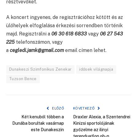
résztvevőket.
A koncert ingyenes, de regisztrációhoz kötött és az
ülőhelyek elfoglalása érkezési sorrendben történik
majd. Regisztrálni a
06 30 618 6833
vagy
06 27 543
225
telefonszámon, vagy
a
cegledi.jamk@gmail.com
email címen lehet.
Dunakeszi Szimfonikus Zenekar
idősek világnapja
Tuzson Bence
ELŐZŐ
KÖVETKEZŐ
Két kenuból többen a
Draxler Alexia, a Szentendrei
Dunába borultak vasárnap
Kinizsi sportolójának
este Dunakeszin
győzelme az ilinyi
terepduatlon ob-n