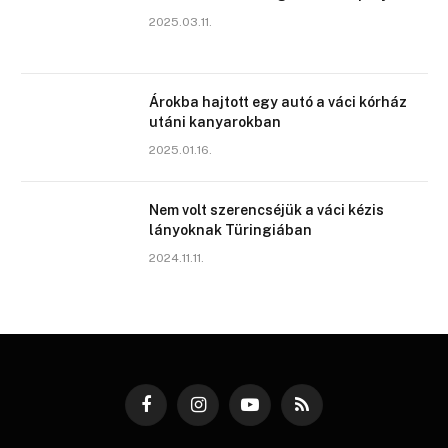
2025.03.11.
Árokba hajtott egy autó a váci kórház
utáni kanyarokban
2025.01.16.
Nem volt szerencséjük a váci kézis
lányoknak Türingiában
2024.11.11.
Facebook
Instagram
YouTube
RSS