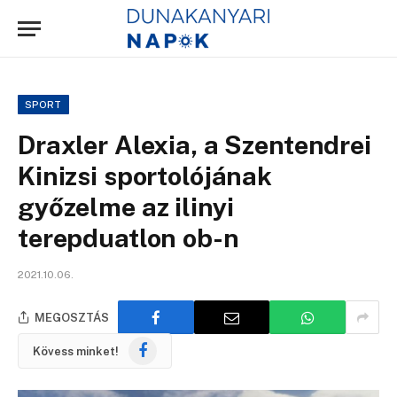
SPORT
Draxler Alexia, a Szentendrei
Kinizsi sportolójának
győzelme az ilinyi
terepduatlon ob-n
2021.10.06.
MEGOSZTÁS
Facebook
Kövess minket!