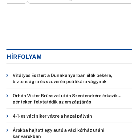
HÍRFOLYAM
Vitályos Eszter: a Dunakanyarban élők békére,
biztonságra és szuverén politikára vágynak
Orbán Viktor Brüsszel után Szentendrére érkezik –
pénteken folytatódik az országjárás
4-1-es váci siker végre a hazai pályán
Árokba hajtott egy autó a váci kórház utáni
kanyarokban