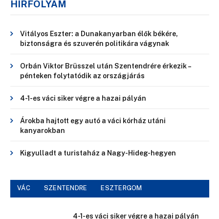
HÍRFOLYAM
Vitályos Eszter: a Dunakanyarban élők békére,
biztonságra és szuverén politikára vágynak
Orbán Viktor Brüsszel után Szentendrére érkezik –
pénteken folytatódik az országjárás
4-1-es váci siker végre a hazai pályán
Árokba hajtott egy autó a váci kórház utáni
kanyarokban
Kigyulladt a turistaház a Nagy-Hideg-hegyen
VÁC
SZENTENDRE
ESZTERGOM
4-1-es váci siker végre a hazai pályán