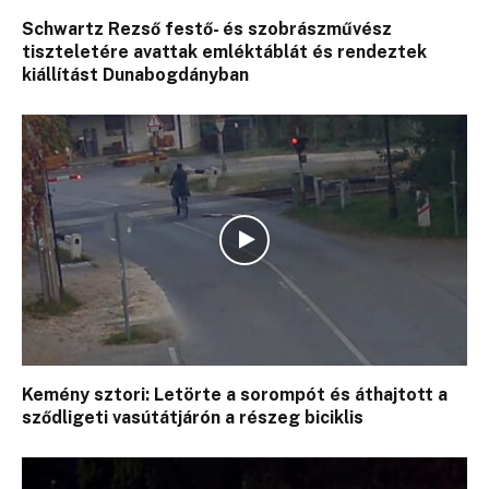
Schwartz Rezső festő- és szobrászművész
tiszteletére avattak emléktáblát és rendeztek
kiállítást Dunabogdányban
Kemény sztori: Letörte a sorompót és áthajtott a
sződligeti vasútátjárón a részeg biciklis