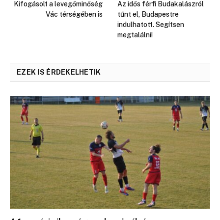
Kifogásolt a levegőminőség
Az idős férfi Budakalászról
Vác térségében is
tűnt el, Budapestre
indulhatott. Segítsen
megtalálni!
EZEK IS ÉRDEKELHETIK