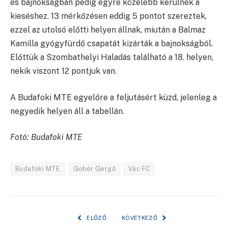
es bajnokságban pedig egyre közelebb kerülnek a
kieséshez. 13 mérkőzésen eddig 5 pontot szereztek,
ezzel az utolsó előtti helyen állnak, miután a Balmaz
Kamilla gyógyfürdő csapatát kizárták a bajnokságból.
Előttük a Szombathelyi Haladás található a 18. helyen,
nekik viszont 12 pontjuk van.
A Budafoki MTE egyelőre a feljutásért küzd, jelenleg a
negyedik helyen áll a tabellán.
Fotó: Budafoki MTE
Budafoki MTE
Gohér Gergő
Vác FC
ELŐZŐ
KÖVETKEZŐ