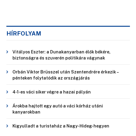
HÍRFOLYAM
Vitályos Eszter: a Dunakanyarban élők békére,
biztonságra és szuverén politikára vágynak
Orbán Viktor Brüsszel után Szentendrére érkezik –
pénteken folytatódik az országjárás
4-1-es váci siker végre a hazai pályán
Árokba hajtott egy autó a váci kórház utáni
kanyarokban
Kigyulladt a turistaház a Nagy-Hideg-hegyen