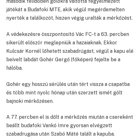
második félidőben gólokra váltotta fegyelmezett
játékát a Budafoki MTE, akik végül megérdemelten
nyerték a találkozót, hiszen végig uralták a mérkőzést.
A védekezésre összpontosító Vác FC-t a 63. percben
sikerült először meglepniük a hazaiaknak. Ekkor
Kulcsár Kornél lőhetett szabadrúgást, végül a kapu elé
beívelt labdát Gohér Gergő (főképen) fejelte be a
hálóba.
Gohér egy hosszú sérülés után tért vissza a csapatba
és több mint nyolc hónap után szerzett ismét gólt
bajnoki mérkőzésen.
A 77. percben el is dőlt a mérkőzés miután a csereként
beállt budafoki Vankó Imre gyorsan elvégzett
szabadrugása után Szabó Máté talált a kapuba.