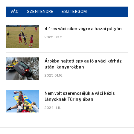
VÁC
SZENTENDRE
ESZTERGOM
4-1-es váci siker végre a hazai pályán
2025.03.11.
Árokba hajtott egy autó a váci kórház
utáni kanyarokban
2025.01.16.
Nem volt szerencséjük a váci kézis
lányoknak Türingiában
2024.11.11.