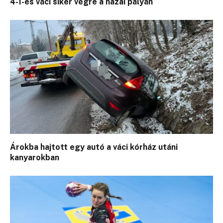
4-1-es váci siker végre a hazai pályán
Árokba hajtott egy autó a váci kórház utáni
kanyarokban