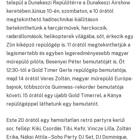
települ a Dunakeszi Repülőtérre a Dunakeszi Airshow
keretében.
Június 10-én, szombaton, a 10 órától
megtekinthető haditechnikai kiállításon
betekinthetünk a harcjárművek, harckocsik,
radarállomások, helikopterek világába, sőt, érkezik egy
Zlin kiképző repülőgép is. 11 órától megtekinthetjük a
legismertebb és egyben legeredményesebb magyar
műrepülő pilóta, Besenyei Péter bemutatóját is. Őt
12:30-tól a Gold Timer Gerle repülőgép bemutatója,
majd 14 órától Veres Zoltán, magyar műrepülő Európa-
bajnok, többszörös Guinness-rekorder bemutatója
követi. 15 órától egy újabb Gold Timerrel, a Kánya
repülőgéppel láthatunk egy bemutatót.
Este 20 órától egy hamisítatlan retró partyra kerül
sor, fellép: Kiki, Csordás Tibi, Kefir, Vincze Lilla, Zoltán
Erika, Náksi Attila – Soho Party DJ Set, DJ Dominique,