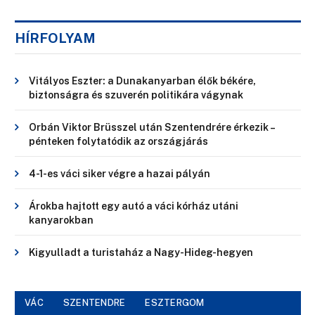
HÍRFOLYAM
Vitályos Eszter: a Dunakanyarban élők békére,
biztonságra és szuverén politikára vágynak
Orbán Viktor Brüsszel után Szentendrére érkezik –
pénteken folytatódik az országjárás
4-1-es váci siker végre a hazai pályán
Árokba hajtott egy autó a váci kórház utáni
kanyarokban
Kigyulladt a turistaház a Nagy-Hideg-hegyen
VÁC
SZENTENDRE
ESZTERGOM