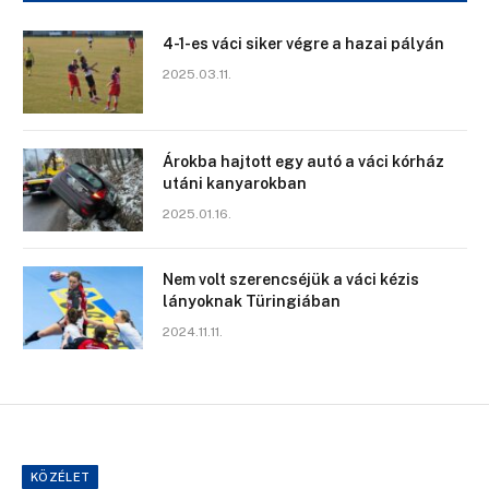
4-1-es váci siker végre a hazai pályán
2025.03.11.
Árokba hajtott egy autó a váci kórház
utáni kanyarokban
2025.01.16.
Nem volt szerencséjük a váci kézis
lányoknak Türingiában
2024.11.11.
KÖZÉLET