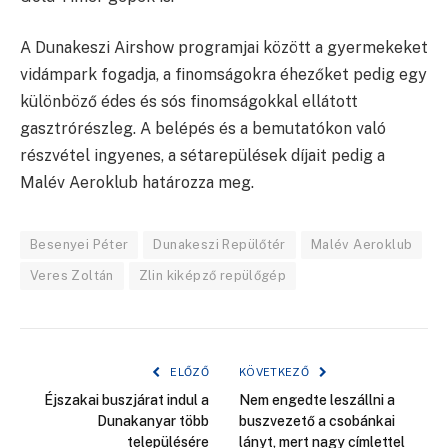
A Dunakeszi Airshow programjai között a gyermekeket
vidámpark fogadja, a finomságokra éhezőket pedig egy
különböző édes és sós finomságokkal ellátott
gasztrórészleg. A belépés és a bemutatókon való
részvétel ingyenes, a sétarepülések díjait pedig a
Malév Aeroklub határozza meg.
Besenyei Péter
Dunakeszi Repülőtér
Malév Aeroklub
Veres Zoltán
Zlin kiképző repülőgép
ELŐZŐ
KÖVETKEZŐ
Éjszakai buszjárat indul a
Nem engedte leszállni a
Dunakanyar több
buszvezető a csobánkai
településére
lányt, mert nagy címlettel