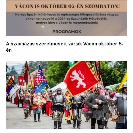
A szaunázás szerelmeseit várják Vácon október 5-
én