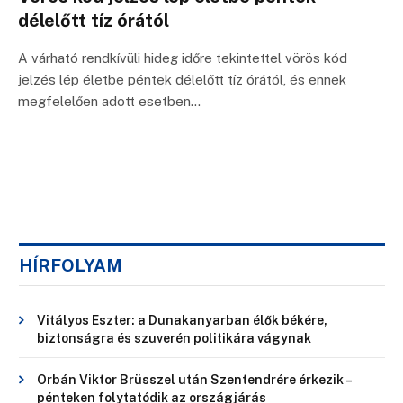
délelőtt tíz órától
A várható rendkívüli hideg időre tekintettel vörös kód
jelzés lép életbe péntek délelőtt tíz órától, és ennek
megfelelően adott esetben…
HÍRFOLYAM
Vitályos Eszter: a Dunakanyarban élők békére,
biztonságra és szuverén politikára vágynak
Orbán Viktor Brüsszel után Szentendrére érkezik –
pénteken folytatódik az országjárás