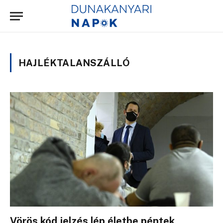
HAJLÉKTALANSZÁLLÓ
Vörös kód jelzés lép életbe péntek