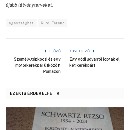
újabb látványterveket.
egészségház
Kurdi Ferenc
ELŐZŐ
KÖVETKEZŐ
Személygépkocsi és egy
Egy gödi udvarról loptak el
motorkerékpár ütközött
két kerékpárt
Pomázon
EZEK IS ÉRDEKELHETIK