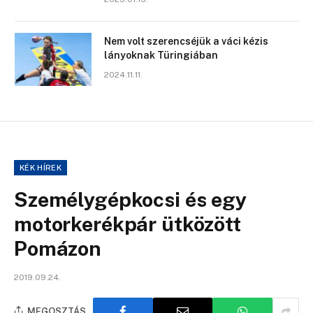
Nem volt szerencséjük a váci kézis
lányoknak Türingiában
2024.11.11.
KÉK HÍREK
Személygépkocsi és egy
motorkerékpár ütközött
Pomázon
2019.09.24.
MEGOSZTÁS