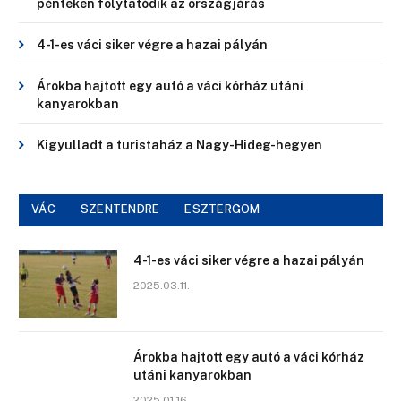
pénteken folytatódik az országjárás
4-1-es váci siker végre a hazai pályán
Árokba hajtott egy autó a váci kórház utáni
kanyarokban
Kigyulladt a turistaház a Nagy-Hideg-hegyen
VÁC
SZENTENDRE
ESZTERGOM
4-1-es váci siker végre a hazai pályán
2025.03.11.
Árokba hajtott egy autó a váci kórház
utáni kanyarokban
2025.01.16.