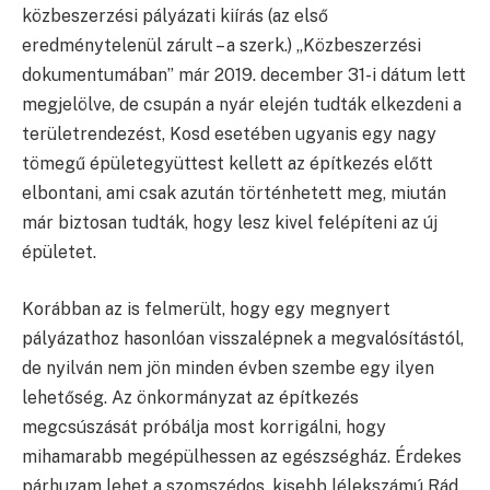
közbeszerzési pályázati kiírás (az első
eredménytelenül zárult – a szerk.) „Közbeszerzési
dokumentumában” már 2019. december 31-i dátum lett
megjelölve, de csupán a nyár elején tudták elkezdeni a
területrendezést, Kosd esetében ugyanis egy nagy
tömegű épületegyüttest kellett az építkezés előtt
elbontani, ami csak azután történhetett meg, miután
már biztosan tudták, hogy lesz kivel felépíteni az új
épületet.
Korábban az is felmerült, hogy egy megnyert
pályázathoz hasonlóan visszalépnek a megvalósítástól,
de nyilván nem jön minden évben szembe egy ilyen
lehetőség. Az önkormányzat az építkezés
megcsúszását próbálja most korrigálni, hogy
mihamarabb megépülhessen az egészségház. Érdekes
párhuzam lehet a szomszédos, kisebb lélekszámú Rád,