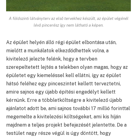
A földszinti látványterv az első tervekhez készült, az épület végénél
lévő pincerész így nem látható a képen.
Az épület helyén álló régi épület elbontása után,
mielőtt a munkálatok elkezdődhettek volna, a
kivitelező jelezte felénk, hogy a tervben
szerepeltetett lejtés a telekben olyan magas, hogy az
épületet egy kiemeléssel kell ellátni, így az épület
hátsó feléhez egy pinceszintet kellett terveztetni,
amire sajnos egy újabb építési engedélyt kellett
kérnünk. Erre a többletköltségre a kivitelező újabb
ajánlatot adott be, ami sajnos további 17 millió forinttal
megemelte a kivitelezési költségeket, ami kis híján
majdnem a teljes projekt befejezését jelentette. De a
testület nagy része végül is úgy döntött, hogy