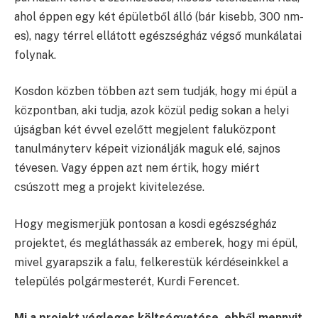
ahol éppen egy két épületből álló (bár kisebb, 300 nm-
es), nagy térrel ellátott egészségház végső munkálatai
folynak.
Kosdon közben többen azt sem tudják, hogy mi épül a
központban, aki tudja, azok közül pedig sokan a helyi
újságban két évvel ezelőtt megjelent faluközpont
tanulmányterv képeit vizionálják maguk elé, sajnos
tévesen. Vagy éppen azt nem értik, hogy miért
csúszott meg a projekt kivitelezése.
Hogy megismerjük pontosan a kosdi egészségház
projektet, és megláthassák az emberek, hogy mi épül,
mivel gyarapszik a falu, felkerestük kérdéseinkkel a
település polgármesterét, Kurdi Ferencet.
Mi a projekt végleges költségvetése, ebből mennyit