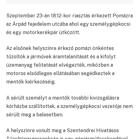
Szeptember 23-án 18:12-kor riasztás érkezett Pomázra
az Árpád fejedelem utcába ahol egy személygépkocsi
és egy motorkerékpár ütközött.
Az elsőnek helyszínre érkező pomázi önkéntes
tűzoltók a járművek áramtalanítását és a kifolyt
üzemanyag felitatását elvégezték, miközben a
motoros elsődleges ellátásában segédkeztek a
mentők kiérkezéséig.
A sérült személyt a mentők további kivizsgálásra
kórházba szállítottak, a személygépkocsi vezetője nem
sérült meg a balesetben.
A helyszínre vonult meg a Szentendrei Hivatásos
Tűzoltóparancsnokság is egy gépjárműfecskendővel.