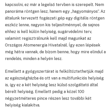
kapcsolni, ez már a legelső tervben is szerepelt. Nem
panoráma röntgen lesz, hanem egy „hagyományos”. Az
általunk tervezett fogászati gép egy digitális röntgen
eszköz lenne, nagyon kis teljesítménnyel, de sajnos
ehhez is kell külön helyiség, sugárvédelmi terv,
valamint regisztrálnunk kell majd magunkat az
Országos Atomenergia Hivatalnál. Így ezen lépések
még hátra vannak, de bízom benne, hogy mire elindul a
rendelés, minden a helyén lesz.
Emellett a gyógyszertárat is felköltöztethetjük majd
az egészségházba és ott van a multifunkciós helyiség
is, így ez a két helyiség lesz külső szolgáltató által
bérelt helyiség. Emellett pedig a közel 100
négyzetméteres pince részen lesz további két
helyiség kialakítva.