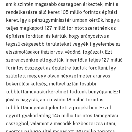
amik szintén magasabb összegben érkeztek, mint a
rendelkezésre álló keret 105 millió forintos építési
keret. Így a pénzügyminisztériumban kértük, hogy a
teljes megkapott 127 millió forintot szeretnénk az
építésre fordítani és kértük, hogy arányosítva a
legszükségesebb területeket vegyék figyelembe az
elszámolásakor (háziorvos, védőnő, fogászat). Ezt
szerencsénkre elfogadták. Innentől a teljes 127 millió
forintos összeget az épületre tudtuk fordítani. Így
született meg egy olyan négyzetméter arányos
bekerülési költség, mellyel aztán további
többlettámogatási kérelmet tudtunk benyújtani. Ezt
jóvá is hagyták, ami további 18 millió forintos
többlettámogatást jelentett a projektben. Ezzel
együtt gyakorlatilag 145 millió forintos támogatási
összegből, valamint a második közbeszerzés utáni,
nyertes pályázó által megadott 180 millió forintos