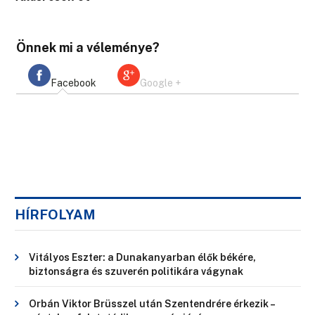
Önnek mi a véleménye?
Facebook
Google +
HÍRFOLYAM
Vitályos Eszter: a Dunakanyarban élők békére,
biztonságra és szuverén politikára vágynak
Orbán Viktor Brüsszel után Szentendrére érkezik –