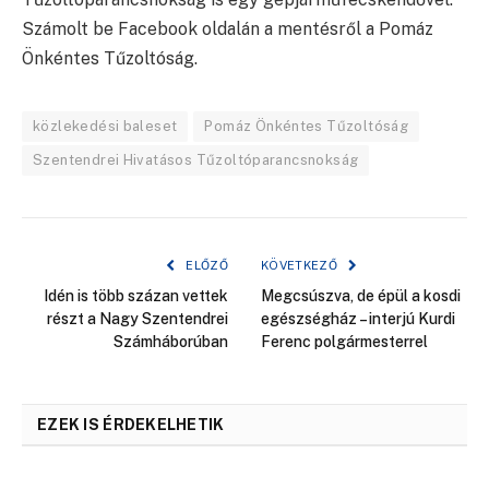
Számolt be Facebook oldalán a mentésről a Pomáz
Önkéntes Tűzoltóság.
közlekedési baleset
Pomáz Önkéntes Tűzoltóság
Szentendrei Hivatásos Tűzoltóparancsnokság
ELŐZŐ
KÖVETKEZŐ
Idén is több százan vettek
Megcsúszva, de épül a kosdi
részt a Nagy Szentendrei
egészségház – interjú Kurdi
Számháborúban
Ferenc polgármesterrel
EZEK IS ÉRDEKELHETIK