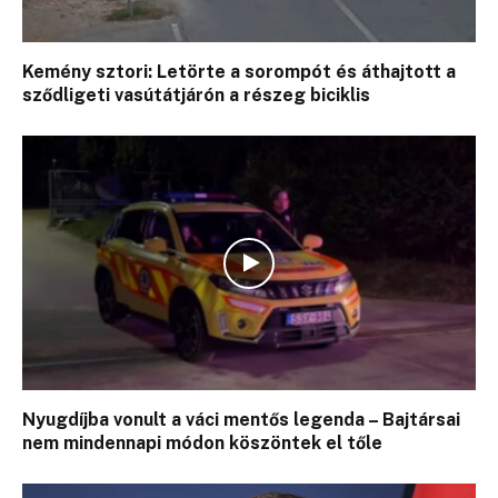
Kemény sztori: Letörte a sorompót és áthajtott a
sződligeti vasútátjárón a részeg biciklis
Nyugdíjba vonult a váci mentős legenda – Bajtársai
nem mindennapi módon köszöntek el tőle