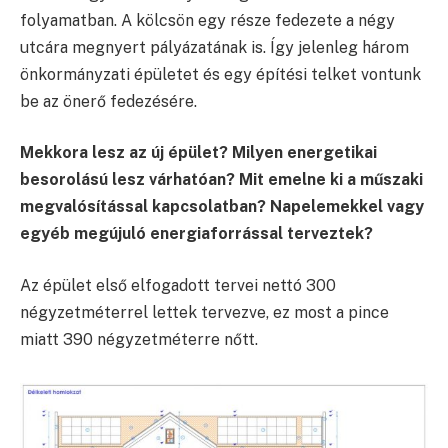
folyamatban. A kölcsön egy része fedezete a négy
utcára megnyert pályázatának is. Így jelenleg három
önkormányzati épületet és egy építési telket vontunk
be az önerő fedezésére.
Mekkora lesz az új épület? Milyen energetikai
besorolású lesz várhatóan? Mit emelne ki a műszaki
megvalósítással kapcsolatban? Napelemekkel vagy
egyéb megújuló energiaforrással terveztek?
Az épület első elfogadott tervei nettó 300
négyzetméterrel lettek tervezve, ez most a pince
miatt 390 négyzetméterre nőtt.