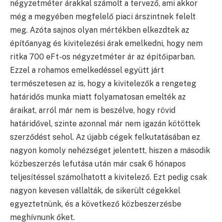
négyzetméter árakkal számolt a tervező, ami akkor
még a megyében megfelelő piaci árszintnek felelt
meg. Azóta sajnos olyan mértékben elkezdtek az
építőanyag és kivitelezési árak emelkedni, hogy nem
ritka 700 eFt-os négyzetméter ár az építőiparban.
Ezzel a rohamos emelkedéssel együtt járt
természetesen az is, hogy a kivitelezők a rengeteg
határidős munka miatt folyamatosan emelték az
áraikat, arról már nem is beszélve, hogy rövid
határidővel, szinte azonnal már nem igazán kötöttek
szerződést sehol. Az újabb cégek felkutatásában ez
nagyon komoly nehézséget jelentett, hiszen a második
közbeszerzés lefutása után már csak 6 hónapos
teljesítéssel számolhatott a kivitelező. Ezt pedig csak
nagyon kevesen vállalták, de sikerült cégekkel
egyeztetnünk, és a következő közbeszerzésbe
meghívnunk őket.