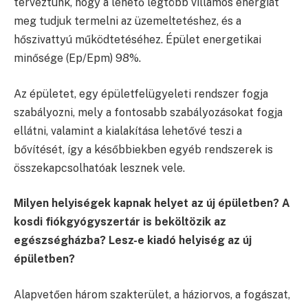
terveztünk, hogy a lehető legtöbb villamos energiát
meg tudjuk termelni az üzemeltetéshez, és a
hőszivattyú működtetéséhez. Épület energetikai
minősége (Ep/Epm) 98%.
Az épületet, egy épületfelügyeleti rendszer fogja
szabályozni, mely a fontosabb szabályozásokat fogja
ellátni, valamint a kialakítása lehetővé teszi a
bővítését, így a későbbiekben egyéb rendszerek is
összekapcsolhatóak lesznek vele.
Milyen helyiségek kapnak helyet az új épületben? A
kosdi fiókgyógyszertár is beköltözik az
egészségházba? Lesz-e kiadó helyiség az új
épületben?
Alapvetően három szakterület, a háziorvos, a fogászat,