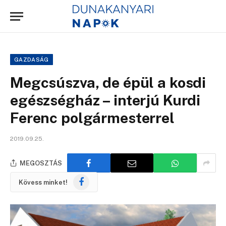
GAZDASÁG
Megcsúszva, de épül a kosdi
egészségház – interjú Kurdi
Ferenc polgármesterrel
2019.09.25.
MEGOSZTÁS
Facebook
Kövess minket!