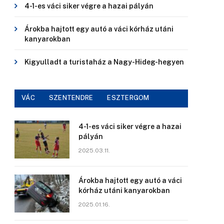
4-1-es váci siker végre a hazai pályán
Árokba hajtott egy autó a váci kórház utáni
kanyarokban
Kigyulladt a turistaház a Nagy-Hideg-hegyen
VÁC
SZENTENDRE
ESZTERGOM
4-1-es váci siker végre a hazai
pályán
2025.03.11.
Árokba hajtott egy autó a váci
kórház utáni kanyarokban
2025.01.16.