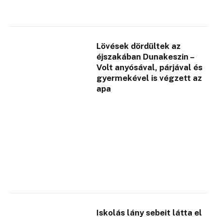
Lövések dördültek az
éjszakában Dunakeszin –
Volt anyósával, párjával és
gyermekével is végzett az
apa
Iskolás lány sebeit látta el