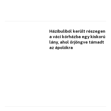
Házibuliból került részegen
a váci kórházba egy kiskorú
lány, ahol őrjöngve támadt
az ápolókra