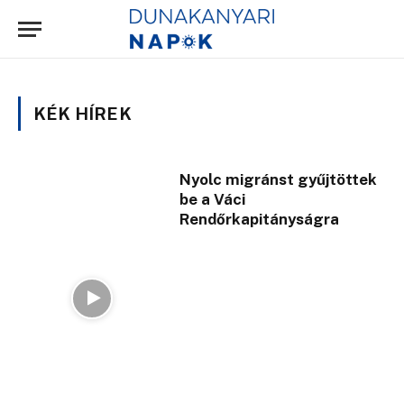
KÉK HÍREK
Nyolc migránst gyűjtöttek
be a Váci
Rendőrkapitányságra