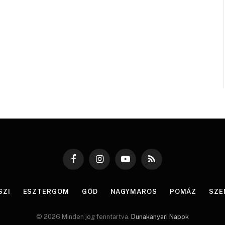
Facebook
Instagram
YouTube
RSS
SZI
ESZTERGOM
GÖD
NAGYMAROS
POMÁZ
SZE
© 2026 Minden jog fenntartva.
Dunakanyari Napok