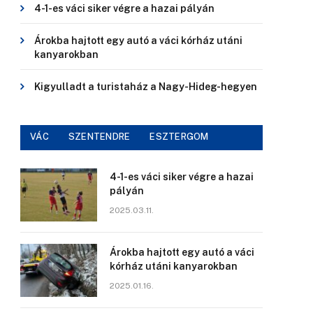
4-1-es váci siker végre a hazai pályán
Árokba hajtott egy autó a váci kórház utáni
kanyarokban
Kigyulladt a turistaház a Nagy-Hideg-hegyen
VÁC
SZENTENDRE
ESZTERGOM
4-1-es váci siker végre a hazai
pályán
2025.03.11.
Árokba hajtott egy autó a váci
kórház utáni kanyarokban
2025.01.16.