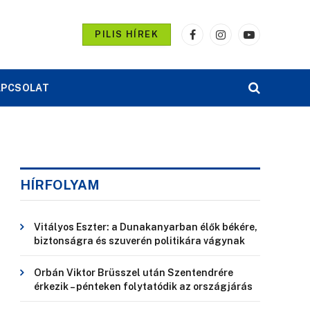
PILIS HÍREK
Facebook
Instagram
YouTube
APCSOLAT
HÍRFOLYAM
Vitályos Eszter: a Dunakanyarban élők békére,
biztonságra és szuverén politikára vágynak
Orbán Viktor Brüsszel után Szentendrére
érkezik – pénteken folytatódik az országjárás