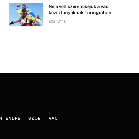
Nem volt szerencséjük a váci
kézis lányoknak Türingiában
2024.11.11.
NTENDRE
SZOB
VÁC