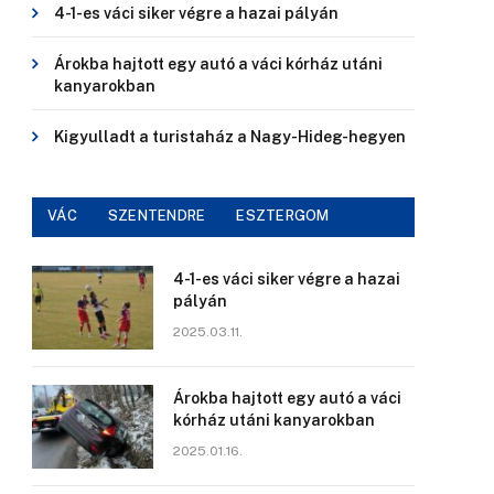
4-1-es váci siker végre a hazai pályán
Árokba hajtott egy autó a váci kórház utáni
kanyarokban
Kigyulladt a turistaház a Nagy-Hideg-hegyen
VÁC
SZENTENDRE
ESZTERGOM
4-1-es váci siker végre a hazai
pályán
2025.03.11.
Árokba hajtott egy autó a váci
kórház utáni kanyarokban
2025.01.16.