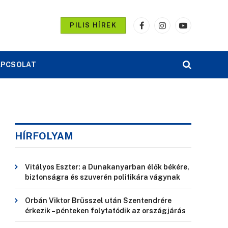
PILIS HÍREK
Facebook
Instagram
YouTube
APCSOLAT
HÍRFOLYAM
Vitályos Eszter: a Dunakanyarban élők békére,
biztonságra és szuverén politikára vágynak
Orbán Viktor Brüsszel után Szentendrére
érkezik – pénteken folytatódik az országjárás