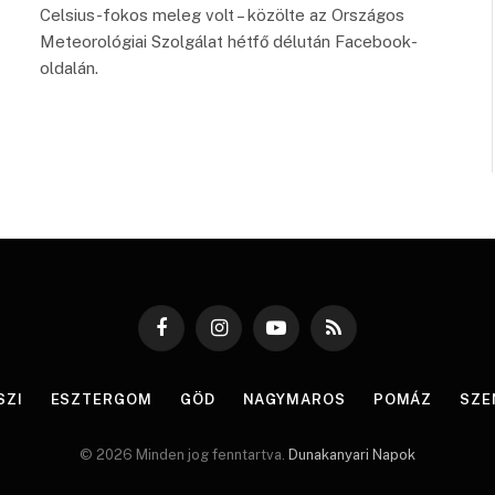
Celsius-fokos meleg volt – közölte az Országos
Meteorológiai Szolgálat hétfő délután Facebook-
oldalán.
Facebook
Instagram
YouTube
RSS
SZI
ESZTERGOM
GÖD
NAGYMAROS
POMÁZ
SZE
© 2026 Minden jog fenntartva.
Dunakanyari Napok