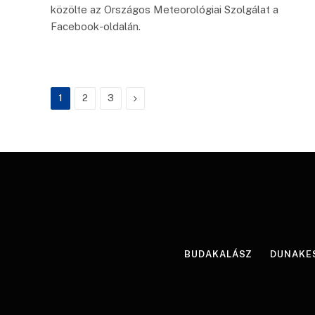
közölte az Országos Meteorológiai Szolgálat a
Facebook-oldalán.
Következő
1
2
3
BUDAKALÁSZ
DUNAKE