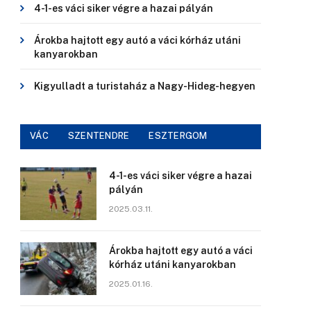
4-1-es váci siker végre a hazai pályán
Árokba hajtott egy autó a váci kórház utáni
kanyarokban
Kigyulladt a turistaház a Nagy-Hideg-hegyen
VÁC
SZENTENDRE
ESZTERGOM
4-1-es váci siker végre a hazai
pályán
2025.03.11.
Árokba hajtott egy autó a váci
kórház utáni kanyarokban
2025.01.16.