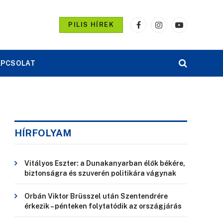
PILIS HÍREK
Facebook
Instagram
YouTube
APCSOLAT
HÍRFOLYAM
Vitályos Eszter: a Dunakanyarban élők békére,
biztonságra és szuverén politikára vágynak
Orbán Viktor Brüsszel után Szentendrére
érkezik – pénteken folytatódik az országjárás