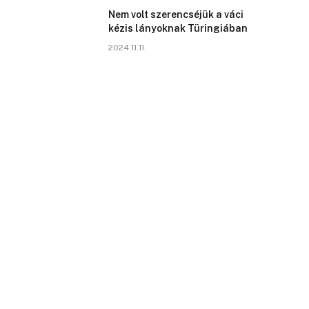
Nem volt szerencséjük a váci
kézis lányoknak Türingiában
2024.11.11.