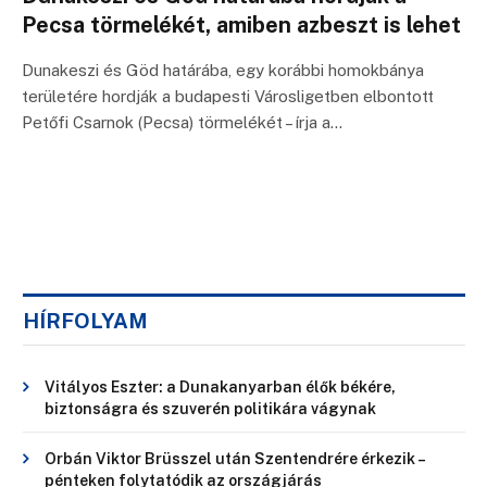
Pecsa törmelékét, amiben azbeszt is lehet
Dunakeszi és Göd határába, egy korábbi homokbánya
területére hordják a budapesti Városligetben elbontott
Petőfi Csarnok (Pecsa) törmelékét – írja a…
HÍRFOLYAM
Vitályos Eszter: a Dunakanyarban élők békére,
biztonságra és szuverén politikára vágynak
Orbán Viktor Brüsszel után Szentendrére érkezik –
pénteken folytatódik az országjárás