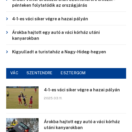
pénteken folytatódik az országjárás
4-1-es váci siker végre a hazai pályán
Árokba hajtott egy autó a váci kórház utáni
kanyarokban
Kigyulladt a turistaház a Nagy-Hideg-hegyen
VÁC
SZENTENDRE
ESZTERGOM
4-1-es váci siker végre a hazai pályán
2025.03.11.
Árokba hajtott egy autó a váci kórház
utáni kanyarokban