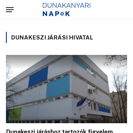
DUNAKESZI JÁRÁSI HIVATAL
Dunakeszi járáshoz tartozók figyelem,