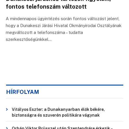
fontos telefonszám változott
A mindennapos ügyintézés során fontos változást jelent,
hogy a Dunakeszi Járási Hivatal Okmányirodai Osztályának
megváltozott a telefonszáma – tudatta
szerkesztőségünkkel…
HÍRFOLYAM
Vitályos Eszter: a Dunakanyarban élők békére,
biztonságra és szuverén politikára vágynak
Orbán Viktor Brüsszel után Szentendrére érkezik –