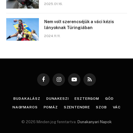
2025.01.16.
Nem volt szerencséjük a váci kézis
lányoknak Türingiában
2024.11.11.
Facebook
Instagram
YouTube
RSS
BUDAKALÁSZ
DUNAKESZI
ESZTERGOM
GÖD
NAGYMAROS
POMÁZ
SZENTENDRE
SZOB
VÁC
© 2026 Minden jog fenntartva.
Dunakanyari Napok