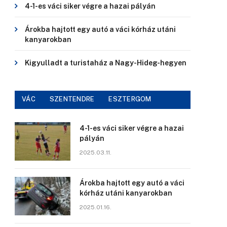
4-1-es váci siker végre a hazai pályán
Árokba hajtott egy autó a váci kórház utáni
kanyarokban
Kigyulladt a turistaház a Nagy-Hideg-hegyen
VÁC
SZENTENDRE
ESZTERGOM
4-1-es váci siker végre a hazai
pályán
2025.03.11.
Árokba hajtott egy autó a váci
kórház utáni kanyarokban
2025.01.16.