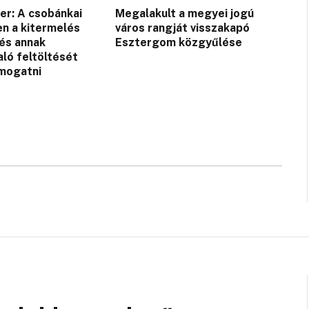
er: A csobánkai
Megalakult a megyei jogú
n a kitermelés
város rangját visszakapó
 és annak
Esztergom közgyűlése
aló feltöltését
mogatni