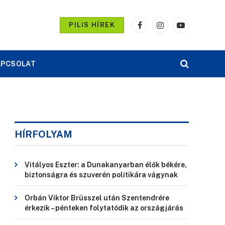
PILIS HÍREK
Facebook
Instagram
YouTube
APCSOLAT
HÍRFOLYAM
Vitályos Eszter: a Dunakanyarban élők békére,
biztonságra és szuverén politikára vágynak
Orbán Viktor Brüsszel után Szentendrére
érkezik – pénteken folytatódik az országjárás