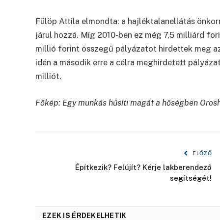
Fülöp Attila elmondta: a hajléktalanellátás önko
járul hozzá. Míg 2010-ben ez még 7,5 milliárd fori
millió forint összegű pályázatot hirdettek meg a
idén a második erre a célra meghirdetett pályáza
milliót.
Főkép: Egy munkás hűsíti magát a hőségben Oroshá
ELŐZŐ
Építkezik? Felújít? Kérje lakberendező
segítségét!
EZEK IS ÉRDEKELHETIK