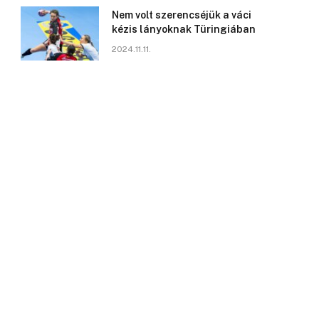
Nem volt szerencséjük a váci
kézis lányoknak Türingiában
2024.11.11.