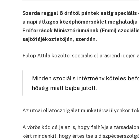
Szerda reggel 8 órától péntek estig speciális
a napi átlagos középhőmérséklet meghaladja a
Erőforrások Minisztériumának (Emmi) szociáli
sajtótájékoztatóján, szerdán.
Fülöp Attila közölte: speciális eljárásrend idején
Minden szociális intézmény köteles befo
hőség miatt bajba jutott.
Az utcai ellátószolgálat munkatársai ilyenkor fok
A vörös kód célja az is, hogy felhívja a társadalo
kért mindenkit, hogy értesítse a diszpécserszolgál