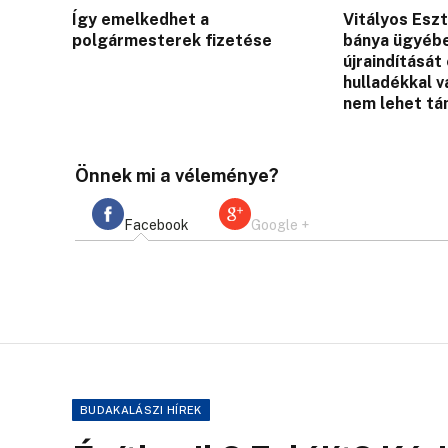
Így emelkedhet a
Vitályos Eszt
polgármesterek fizetése
bánya ügyébe
újraindítását
hulladékkal v
nem lehet tá
Önnek mi a véleménye?
Facebook
Google +
BUDAKALÁSZI HÍREK