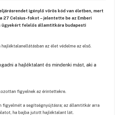
 eljárásrendet igénylő vörös kód van életben, mert
 27 Celsius-fokot – jelentette be az Emberi
s ügyekért felelős államtitkára budapesti
 a hajléktalanellátásban az élet védelme az első.
gadni a hajléktalant és mindenki mást, aki a
ozottan figyelnek az érintettekre.
m figyelmét a segítségnyújtásra; az államtitkár arra
atot, ha bajba jutott hajléktalant lát.