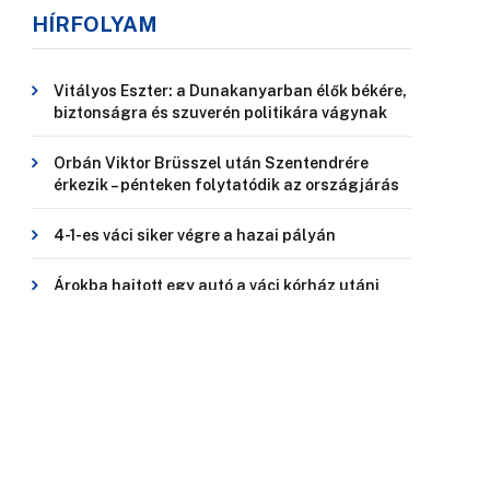
HÍRFOLYAM
Vitályos Eszter: a Dunakanyarban élők békére,
biztonságra és szuverén politikára vágynak
Orbán Viktor Brüsszel után Szentendrére
érkezik – pénteken folytatódik az országjárás
4-1-es váci siker végre a hazai pályán
Árokba hajtott egy autó a váci kórház utáni
kanyarokban
Kigyulladt a turistaház a Nagy-Hideg-hegyen
VÁC
SZENTENDRE
ESZTERGOM