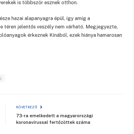
erekek is többször esznek otthon.
észe hazai alapanyagra épül, így amíg a
 téren jelentős veszély nem várható. Megjegyezte,
lóanyagok érkeznek Kínából, ezek hiánya hamarosan
j
KÖVETKEZŐ
73-ra emelkedett a magyarországi
koronavírussal fertőzöttek száma