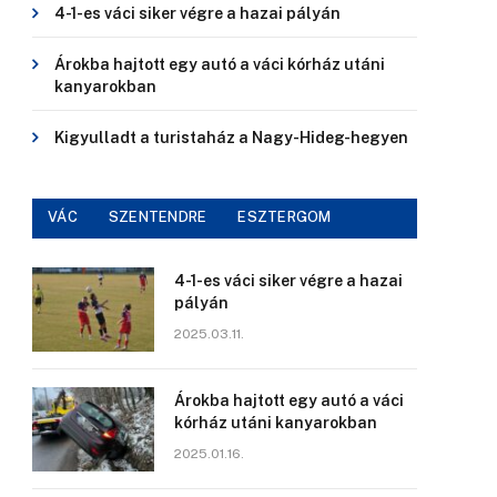
4-1-es váci siker végre a hazai pályán
Árokba hajtott egy autó a váci kórház utáni
kanyarokban
Kigyulladt a turistaház a Nagy-Hideg-hegyen
VÁC
SZENTENDRE
ESZTERGOM
4-1-es váci siker végre a hazai
pályán
2025.03.11.
Árokba hajtott egy autó a váci
kórház utáni kanyarokban
2025.01.16.