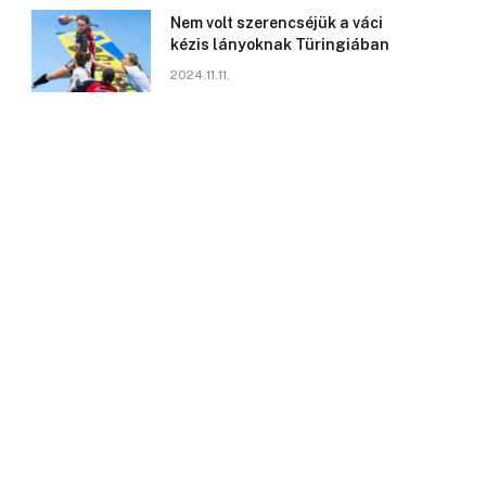
Nem volt szerencséjük a váci
kézis lányoknak Türingiában
2024.11.11.