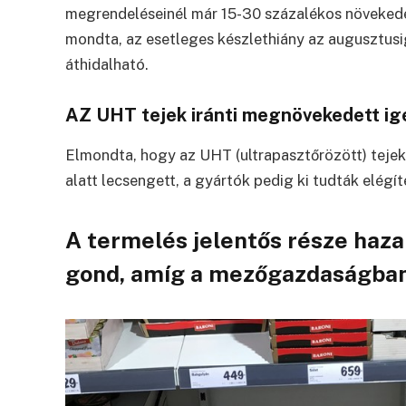
megrendeléseinél már 15-30 százalékos növekedés
mondta, az esetleges készlethiány az augusztusi
áthidalható.
AZ UHT tejek iránti megnövekedett igén
Elmondta, hogy az UHT (ultrapasztőrözött) tejek 
alatt lecsengett, a gyártók pedig ki tudták elégít
A termelés jelentős része haza
gond, amíg a mezőgazdaságba