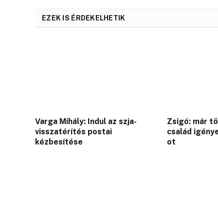
EZEK IS ÉRDEKELHETIK
Varga Mihály: Indul az szja-
Zsigó: már t
visszatérítés postai
család igénye
kézbesítése
ot