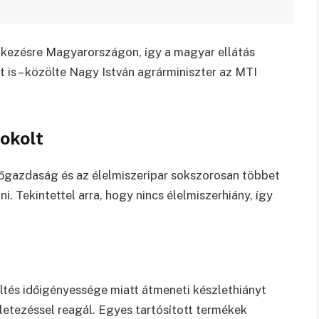
lkezésre Magyarországon, így a magyar ellátás
t is – közölte Nagy István agrárminiszter az MTI
okolt
őgazdaság és az élelmiszeripar sokszorosan többet
. Tekintettel arra, hogy nincs élelmiszerhiány, így
tés időigényessége miatt átmeneti készlethiányt
zletezéssel reagál. Egyes tartósított termékek