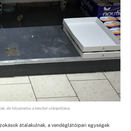
ak, de folyamatos a készlet utánpótlása.
szokások átalakulnak, a vendéglátóipari egységek