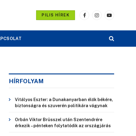
PILIS HÍREK
Facebook
Instagram
YouTube
APCSOLAT
HÍRFOLYAM
Vitályos Eszter: a Dunakanyarban élők békére,
biztonságra és szuverén politikára vágynak
Orbán Viktor Brüsszel után Szentendrére
érkezik – pénteken folytatódik az országjárás