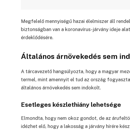
Megfelelő mennyiségű hazai élelmiszer áll rende
biztonságban van a koronavírus-járvány ideje alat
érdeklődésére.
Általános árnövekedés sem ind
A tárcavezető hangsúlyozta, hogy a magyar mez
termel, mint amennyit el tud az ország fogyasztani
általános árnövekedés sem indokolt.
Esetleges készlethiány lehetsége
Elmondta, hogy nem okoz gondot, de az árufeltöl
idézhet elő, hogy a lakosság a járvány hírére kés