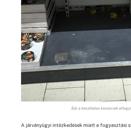
Bár a készételes konzervek elfogyt
A járványügyi intézkedések miatt a fogyasztási 