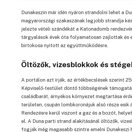
Dunakeszin már idén nyáron strandolni lehet a Dun
magyarországi szakaszának legjobb strandja ké
jelezte vételi szándékát a Katonadomb rendezvén
tárgyalások évek óta folyamatosan zajlottak és ez
birtokosa nyitott az együttműködésre.
Öltözők, vizesblokkok és stége
A portálon azt írják, az értékbecslések szerint 250
Képviselő-testület döntő többségének támogatá
családbarát, árnyékos környezet megtartása érde
területen, csupán lombkoronájuk alsó része esik 
Rendezésre kerül viszont a gaz és a bozót, helyet
el. A Duna parti strand alakításánál öltözők, viz
fogják még magasabb szintre emelni Dunakeszi 