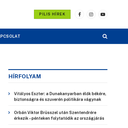
PILIS HÍREK
Facebook
Instagram
YouTube
APCSOLAT
HÍRFOLYAM
Vitályos Eszter: a Dunakanyarban élők békére,
biztonságra és szuverén politikára vágynak
Orbán Viktor Brüsszel után Szentendrére
érkezik – pénteken folytatódik az országjárás