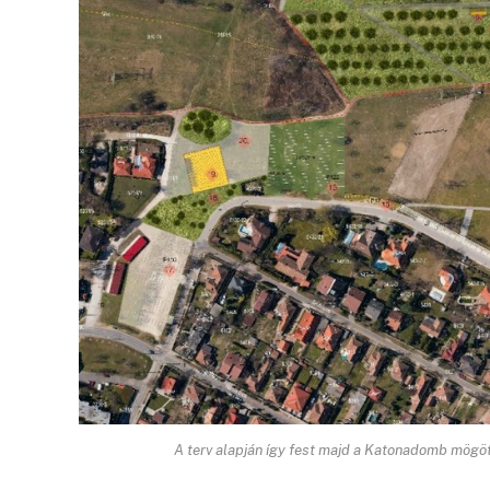
A terv alapján így fest majd a Katonadomb mögött