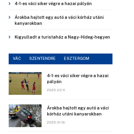
4-1-es váci siker végre a hazai pályán
Árokba hajtott egy autó a váci kórház utáni
kanyarokban
Kigyulladt a turistaház a Nagy-Hideg-hegyen
VÁC
SZENTENDRE
ESZTERGOM
4-1-es váci siker végre a hazai
pályán
2025.03.11.
Árokba hajtott egy autó a váci
kórház utáni kanyarokban
2025.01.16.