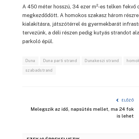
A 450 méter hosszú, 34 ezer m²-es telken fekvő d
megkezdődött. A homokos szakasz három részre ta
kialakításra, játszótérrel és gyermekbarát infras
tervezünk, a déli részen pedig kutyás strandot al
parkoló épül.
Duna
Duna parti strand
Dunakeszi strand
homok
szabadstrand
ELŐZŐ
Melegszik az idő, napsütés mellet, ma 24 fok
is lehet