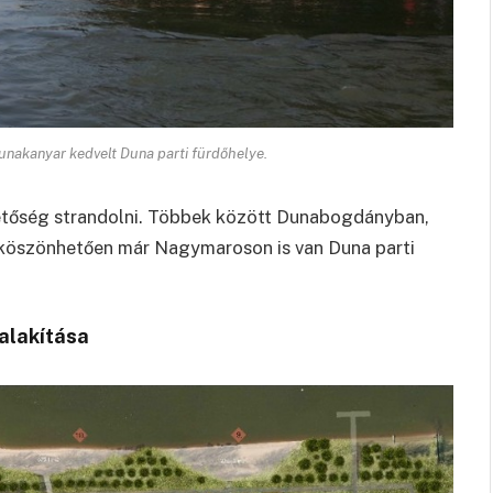
nakanyar kedvelt Duna parti fürdőhelye.
hetőség strandolni. Többek között Dunabogdányban,
k köszönhetően már Nagymaroson is van Duna parti
ialakítása