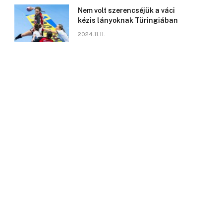
Nem volt szerencséjük a váci
kézis lányoknak Türingiában
2024.11.11.