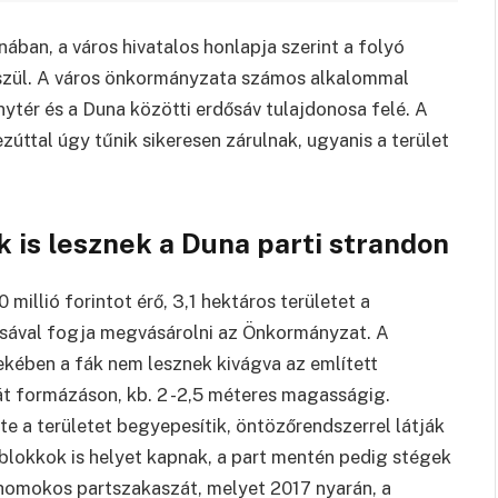
ában, a város hivatalos honlapja szerint a folyó
szül. A város önkormányzata számos alkalommal
ytér és a Duna közötti erdősáv tulajdonosa felé. A
úttal úgy tűnik sikeresen zárulnak, ugyanis a terület
k is lesznek a Duna parti strandon
 millió forintot érő, 3,1 hektáros területet a
sával fogja megvásárolni az Önkormányzat. A
kében a fák nem lesznek kivágva az említett
át formázáson, kb. 2 -2,5 méteres magasságig.
te a területet begyepesítik, öntözőrendszerrel látják
esblokkok is helyet kapnak, a part mentén pedig stégek
homokos partszakaszát, melyet 2017 nyarán, a