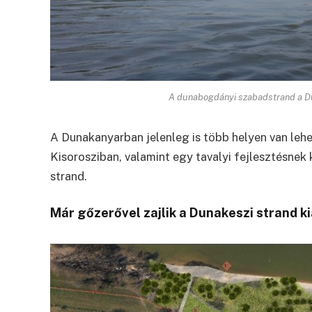
A dunabogdányi szabadstrand a Du
A Dunakanyarban jelenleg is több helyen van le
Kisorosziban, valamint egy tavalyi fejlesztésne
strand.
Már gőzerővel zajlik a Dunakeszi strand k