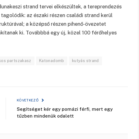
unakeszi strand tervei elkészültek, a tereprendezés
golódik: az északi részen családi strand kerül
truktúrával; a középső részen pihenő-övezetet
akítanak ki. Továbbbá egy új, közel 100 férőhelyes
os partszakasz
Katonadomb
kutyás strand
KÖVETKEZŐ
Segítséget kér egy pomázi férfi, mert egy
tűzben mindenük odalett