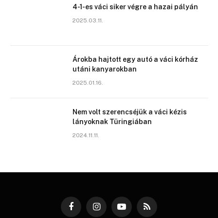
4-1-es váci siker végre a hazai pályán
2025.03.11.
Árokba hajtott egy autó a váci kórház
utáni kanyarokban
2025.01.16.
Nem volt szerencséjük a váci kézis
lányoknak Türingiában
2024.11.11.
Facebook
Instagram
YouTube
RSS