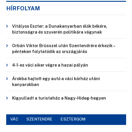
HÍRFOLYAM
Vitályos Eszter: a Dunakanyarban élők békére,
biztonságra és szuverén politikára vágynak
Orbán Viktor Brüsszel után Szentendrére érkezik –
pénteken folytatódik az országjárás
4-1-es váci siker végre a hazai pályán
Árokba hajtott egy autó a váci kórház utáni
kanyarokban
Kigyulladt a turistaház a Nagy-Hideg-hegyen
VÁC
SZENTENDRE
ESZTERGOM