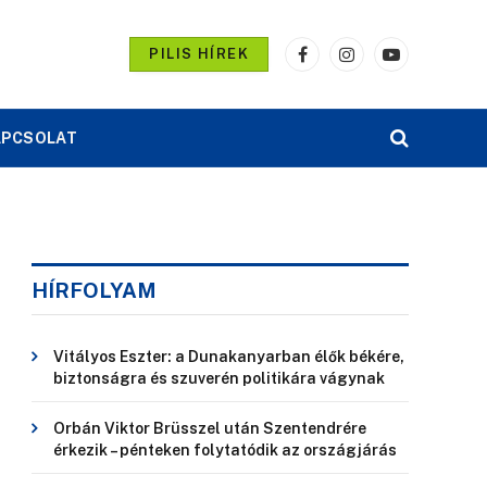
PILIS HÍREK
Facebook
Instagram
YouTube
APCSOLAT
HÍRFOLYAM
Vitályos Eszter: a Dunakanyarban élők békére,
biztonságra és szuverén politikára vágynak
Orbán Viktor Brüsszel után Szentendrére
érkezik – pénteken folytatódik az országjárás