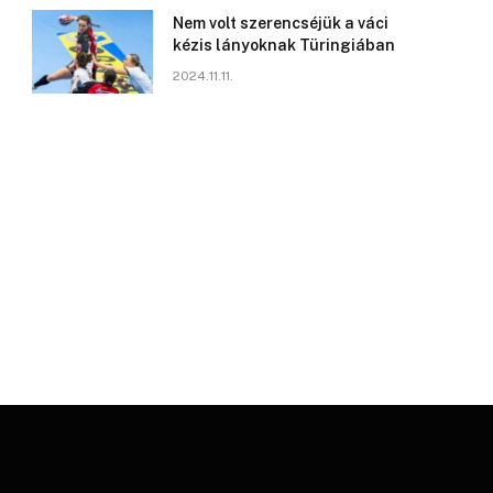
Nem volt szerencséjük a váci
kézis lányoknak Türingiában
2024.11.11.