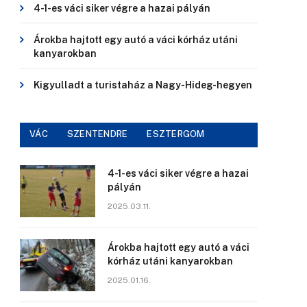
4-1-es váci siker végre a hazai pályán
Árokba hajtott egy autó a váci kórház utáni
kanyarokban
Kigyulladt a turistaház a Nagy-Hideg-hegyen
VÁC
SZENTENDRE
ESZTERGOM
4-1-es váci siker végre a hazai
pályán
2025.03.11.
Árokba hajtott egy autó a váci
kórház utáni kanyarokban
2025.01.16.