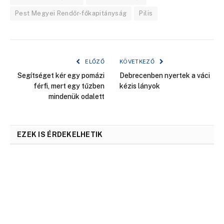
Pest Megyei Rendőr-főkapitányság
Pilis
ELŐZŐ
KÖVETKEZŐ
Segítséget kér egy pomázi
Debrecenben nyertek a váci
férfi, mert egy tűzben
kézis lányok
mindenük odalett
EZEK IS ÉRDEKELHETIK