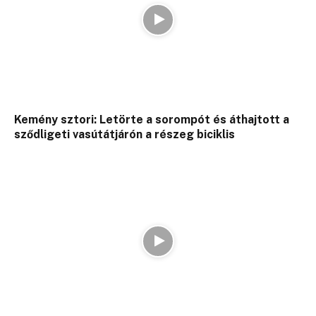
Kemény sztori: Letörte a sorompót és áthajtott a
sződligeti vasútátjárón a részeg biciklis