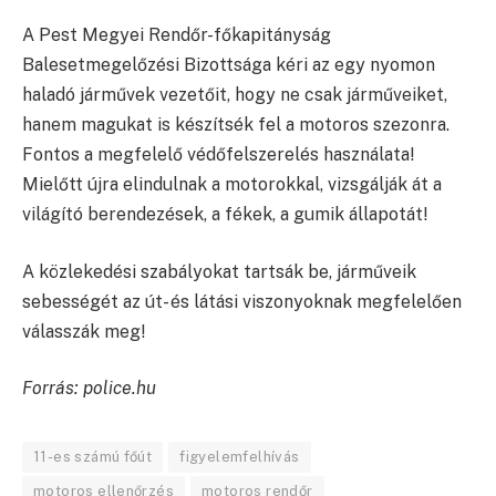
A Pest Megyei Rendőr-főkapitányság
Balesetmegelőzési Bizottsága kéri az egy nyomon
haladó járművek vezetőit, hogy ne csak járműveiket,
hanem magukat is készítsék fel a motoros szezonra.
Fontos a megfelelő védőfelszerelés használata!
Mielőtt újra elindulnak a motorokkal, vizsgálják át a
világító berendezések, a fékek, a gumik állapotát!
A közlekedési szabályokat tartsák be, járműveik
sebességét az út- és látási viszonyoknak megfelelően
válasszák meg!
Forrás: police.hu
11-es számú főút
figyelemfelhívás
motoros ellenőrzés
motoros rendőr