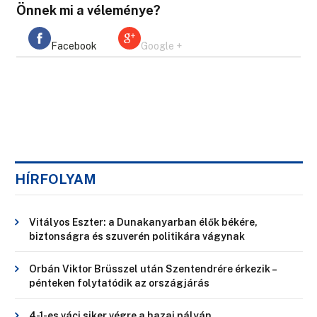
Önnek mi a véleménye?
Facebook
Google +
HÍRFOLYAM
Vitályos Eszter: a Dunakanyarban élők békére,
biztonságra és szuverén politikára vágynak
Orbán Viktor Brüsszel után Szentendrére érkezik –
pénteken folytatódik az országjárás
4-1-es váci siker végre a hazai pályán