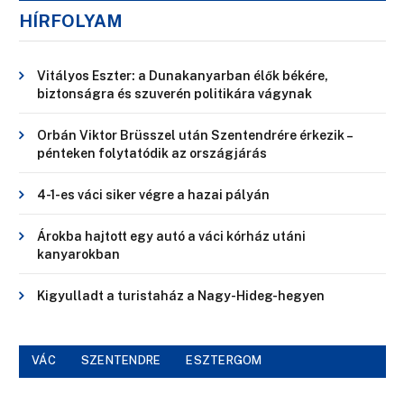
HÍRFOLYAM
Vitályos Eszter: a Dunakanyarban élők békére,
biztonságra és szuverén politikára vágynak
Orbán Viktor Brüsszel után Szentendrére érkezik –
pénteken folytatódik az országjárás
4-1-es váci siker végre a hazai pályán
Árokba hajtott egy autó a váci kórház utáni
kanyarokban
Kigyulladt a turistaház a Nagy-Hideg-hegyen
VÁC
SZENTENDRE
ESZTERGOM