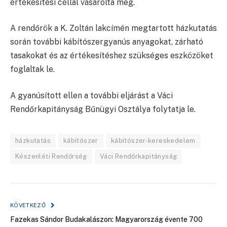
értékesítési céllal vásárolta meg.
A rendőrök a K. Zoltán lakcímén megtartott házkutatás
során további kábítószergyanús anyagokat, zárható
tasakokat és az értékesítéshez szükséges eszközöket
foglaltak le.
A gyanúsított ellen a további eljárást a Váci
Rendőrkapitányság Bűnügyi Osztálya folytatja le.
házkutatás
kábítószer
kábítószer-kereskedelem
Készenléti Rendőrség
Váci Rendőrkapitányság
KÖVETKEZŐ
Fazekas Sándor Budakalászon: Magyarország évente 700