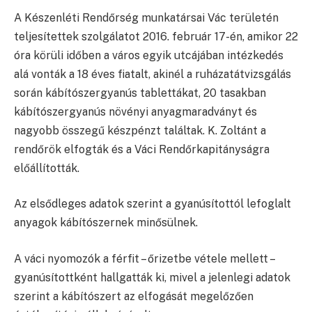
A Készenléti Rendőrség munkatársai Vác területén
teljesítettek szolgálatot 2016. február 17-én, amikor 22
óra körüli időben a város egyik utcájában intézkedés
alá vonták a 18 éves fiatalt, akinél a ruházatátvizsgálás
során kábítószergyanús tablettákat, 20 tasakban
kábítószergyanús növényi anyagmaradványt és
nagyobb összegű készpénzt találtak. K. Zoltánt a
rendőrök elfogták és a Váci Rendőrkapitányságra
előállították.
Az elsődleges adatok szerint a gyanúsítottól lefoglalt
anyagok kábítószernek minősülnek.
A váci nyomozók a férfit – őrizetbe vétele mellett –
gyanúsítottként hallgatták ki, mivel a jelenlegi adatok
szerint a kábítószert az elfogását megelőzően