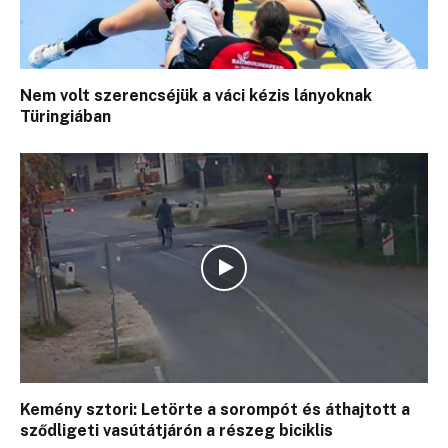
Nem volt szerencséjük a váci kézis lányoknak
Türingiában
Kemény sztori: Letörte a sorompót és áthajtott a
sződligeti vasútátjárón a részeg biciklis