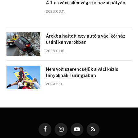
4-1-es váci siker végre a hazai pályán
2025.03.11.
Árokba hajtott egy autó a váci kórház
utáni kanyarokban
2025.01.16.
Nem volt szerencséjük a váci kézis
lányoknak Türingiában
2024.11.11.
Facebook
Instagram
YouTube
RSS